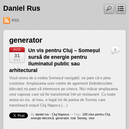
Daniel Rus
RSS
generator
Un vis pentru Cluj – Someșul
AUG
5
31
sursă de energie pentru
2012
iluminatul public sau
arhitectural
Visul unora de a vedea Someșul navigabil, se pare că e prea
costisitor. Amplasarea unor centre de agrement (hidrobiciclete,
bărcuțe) nu pare să intereseze pe cineva. Nici măcar amplasarea
unui vaporaș care să fie transformat într-un restaurant. Cu toate
astea un vis, al meu, e legat tot de partea de Someș care
tranzitează orașul Cluj Napoca.(…)
By
daniel rus
•
Cluj Napoca
•
• Tags:
100 vise pentru Cluj
,
energie electrică
,
generator
,
mal
,
Someş
,
vise