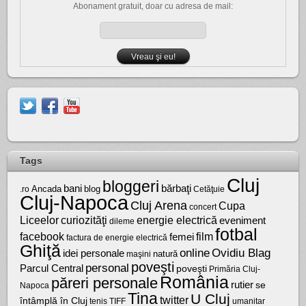
Abonament gratuit, doar cu adresa de mail:
Tags
Cluj
bloggeri
bărbaţi
bani
Ancada
blog
.ro
Cetăţuie
Cluj-Napoca
Cluj Arena
Cupa
concert
Liceelor
curiozităţi
energie electrică
eveniment
dileme
fotbal
facebook
film
femei
factura de energie electrică
Ghiţă
online
Ovidiu Blag
idei personale
natură
maşini
poveşti
personal
Parcul Central
poveşti
Primăria Cluj-
România
păreri personale
rutier
se
Napoca
Tina
U Cluj
twitter
întâmplă în Cluj
tenis
umanitar
TIFF