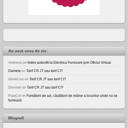
Au avut ceva de zis:
Andreea
on
Index autocitit la Electrica Furnizare prin Oficiul Virtual
Daniela
on
Tarif CR JT sau tarif CI?
daniel rus
on
Tarif CR JT sau tarif CI?
Dionisie
on
Tarif CR JT sau tarif CI?
PulaCoi
on
Fumătorii de azi, căutătorii de mâine a locurilor unde nu se
fumează
Blogroll