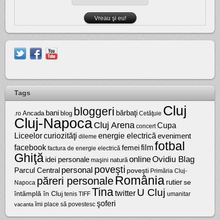
Tags
Cluj
bloggeri
bărbaţi
bani
Ancada
blog
.ro
Cetăţuie
Cluj-Napoca
Cluj Arena
Cupa
concert
Liceelor
curiozităţi
energie electrică
eveniment
dileme
fotbal
facebook
film
femei
factura de energie electrică
Ghiţă
online
Ovidiu Blag
idei personale
natură
maşini
poveşti
personal
Parcul Central
poveşti
Primăria Cluj-
România
păreri personale
rutier
se
Napoca
Tina
U Cluj
twitter
întâmplă în Cluj
tenis
umanitar
TIFF
şoferi
vacanta
îmi place să povestesc