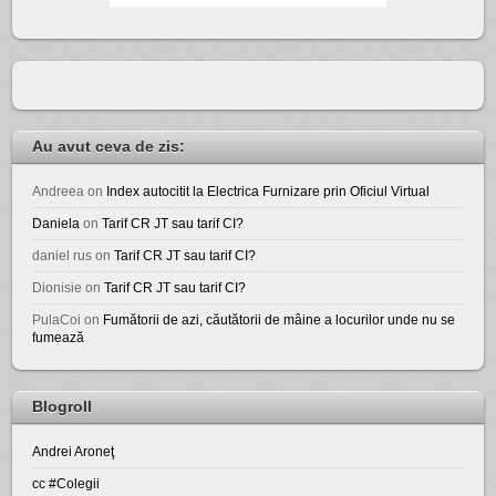
Au avut ceva de zis:
Andreea
on
Index autocitit la Electrica Furnizare prin Oficiul Virtual
Daniela
on
Tarif CR JT sau tarif CI?
daniel rus
on
Tarif CR JT sau tarif CI?
Dionisie
on
Tarif CR JT sau tarif CI?
PulaCoi
on
Fumătorii de azi, căutătorii de mâine a locurilor unde nu se
fumează
Blogroll
Andrei Aroneţ
cc #Colegii