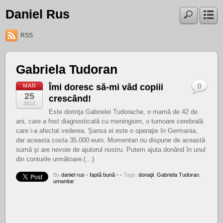
Daniel Rus
RSS
Gabriela Tudoran
Îmi doresc să-mi văd copiii
MAR
0
25
crescând!
2012
Este dorinţa Gabrielei Tudorache, o mamă de 42 de
ani, care a fost diagnosticată cu meningiom, o tumoare cerebrală
care i-a afectat vederea. Şansa ei este o operaţie în Germania,
dar aceasta costa 35.000 euro. Momentan nu dispune de această
sumă şi are nevoie de ajutorul nostru. Putem ajuta donând în unul
din conturile următoare:(…)
By
daniel rus
•
faptă bună
•
• Tags:
donaţii
,
Gabriela Tudoran
,
umanitar