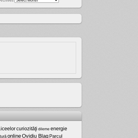
Archives
iceelor
curiozităţi
energie
dileme
online
Ovidiu Blag
Parcul
tură