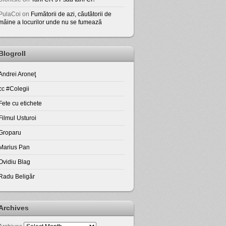
PulaCoi
on
Fumătorii de azi, căutătorii de
mâine a locurilor unde nu se fumează
Blogroll
Andrei Aroneţ
cc #Colegii
Fete cu etichete
Filmul Usturoi
Groparu
Marius Pan
Ovidiu Blag
Radu Beligăr
Archives