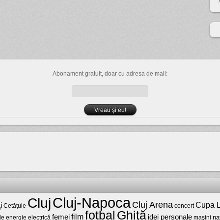
Abonament gratuit, doar cu adresa de mail:
Cluj-Napoca
Cluj
Cluj Arena
Cupa L
i
Cetăţuie
concert
fotbal
Ghiţă
film
femei
idei personale
na
maşini
de energie electrică