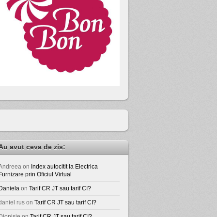
Au avut ceva de zis:
Andreea
on
Index autocitit la Electrica
Furnizare prin Oficiul Virtual
Daniela
on
Tarif CR JT sau tarif CI?
daniel rus
on
Tarif CR JT sau tarif CI?
Dionisie
on
Tarif CR JT sau tarif CI?