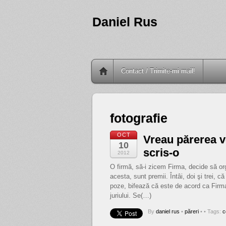
Daniel Rus
Contact / Trimite-mi mail!
fotografie
OCT
Vreau părerea v
10
scris-o
2012
O firmă, să-i zicem Firma, decide să org
acesta, sunt premii. Întâi, doi şi trei, că
poze, bifează că este de acord ca Firma 
juriului. Se(…)
By
daniel rus
•
păreri
•
• Tags:
c