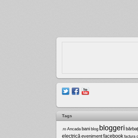
Tags
bloggeri
bărbaţ
bani
Ancada
blog
.ro
electrică
facebook
eveniment
factura 