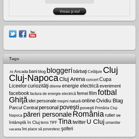
Tags
Cluj
bloggeri
bărbaţi
bani
Ancada
blog
.ro
Cetăţuie
Cluj-Napoca
Cluj Arena
Cupa
concert
Liceelor
curiozităţi
energie electrică
eveniment
dileme
fotbal
facebook
film
femei
factura de energie electrică
Ghiţă
online
Ovidiu Blag
idei personale
natură
maşini
poveşti
personal
Parcul Central
poveşti
Primăria Cluj-
România
păreri personale
rutier
se
Napoca
Tina
U Cluj
twitter
întâmplă în Cluj
tenis
umanitar
TIFF
şoferi
vacanta
îmi place să povestesc