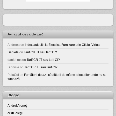
Au avut ceva de zis:
Andreea
on
Index autocitit la Electrica Furnizare prin Oficiul Virtual
Daniela
on
Tarif CR JT sau tarif CI?
daniel rus
on
Tarif CR JT sau tarif CI?
Dionisie
on
Tarif CR JT sau tarif CI?
PulaCoi
on
Fumătorii de azi, căutătorii de mâine a locurilor unde nu se
fumează
Blogroll
Andrei Aroneţ
cc #Colegii