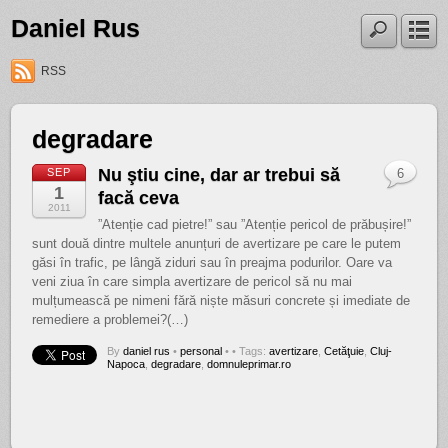
Daniel Rus
RSS
degradare
Nu ştiu cine, dar ar trebui să
SEP
6
1
facă ceva
2011
”Atenție cad pietre!” sau ”Atenție pericol de prăbușire!”
sunt două dintre multele anunțuri de avertizare pe care le putem
găsi în trafic, pe lângă ziduri sau în preajma podurilor. Oare va
veni ziua în care simpla avertizare de pericol să nu mai
mulțumească pe nimeni fără niște măsuri concrete și imediate de
remediere a problemei?(…)
By
daniel rus
•
personal
•
• Tags:
avertizare
,
Cetăţuie
,
Cluj-
Napoca
,
degradare
,
domnuleprimar.ro