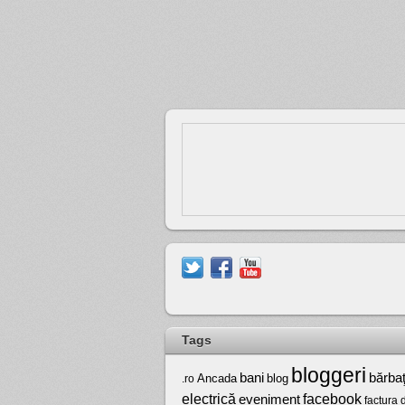
Tags
bloggeri
bărbaţ
bani
Ancada
blog
.ro
electrică
facebook
eveniment
factura 