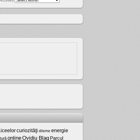
Archives
iceelor
curiozităţi
energie
dileme
online
Ovidiu Blag
Parcul
tură