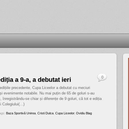
0
iția a 9-a, a debutat ieri
edițiile precedente, Cupa Liceelor a debutat cu meciuri
și evenimente notabile. Nu mai puțin de 65 de goluri s-au
 înregistrându-se chiar și diferențe de 9 goluri, că tot e ediția
i Colegiului(…)
ags:
Baza Sportivă Unirea
,
Cristi Dulca
,
Cupa Liceelor
,
Ovidiu Blag