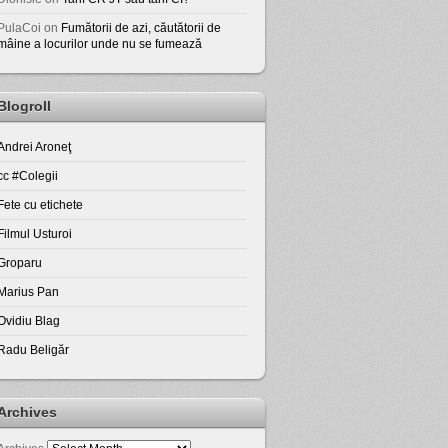
PulaCoi
on
Fumătorii de azi, căutătorii de
mâine a locurilor unde nu se fumează
Blogroll
Andrei Aroneţ
cc #Colegii
Fete cu etichete
Filmul Usturoi
Groparu
Marius Pan
Ovidiu Blag
Radu Beligăr
Archives