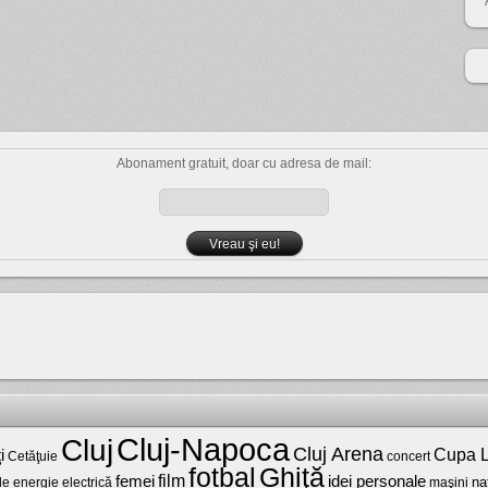
Abonament gratuit, doar cu adresa de mail:
Cluj-Napoca
Cluj
Cluj Arena
Cupa L
i
Cetăţuie
concert
fotbal
Ghiţă
film
femei
idei personale
na
maşini
de energie electrică