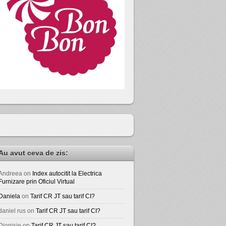
Au avut ceva de zis:
Andreea
on
Index autocitit la Electrica
Furnizare prin Oficiul Virtual
Daniela
on
Tarif CR JT sau tarif CI?
daniel rus
on
Tarif CR JT sau tarif CI?
Dionisie
on
Tarif CR JT sau tarif CI?