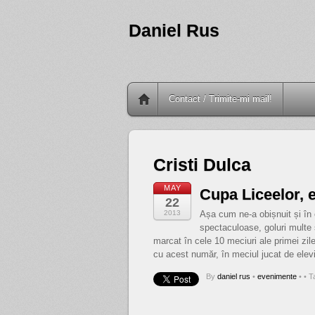
Daniel Rus
Contact / Trimite-mi mail!
Cristi Dulca
MAY
Cupa Liceelor, ed
22
2013
Așa cum ne-a obișnuit și în 
spectaculoase, goluri multe 
marcat în cele 10 meciuri ale primei zile,
cu acest număr, în meciul jucat de elevi
By
daniel rus
•
evenimente
•
• T