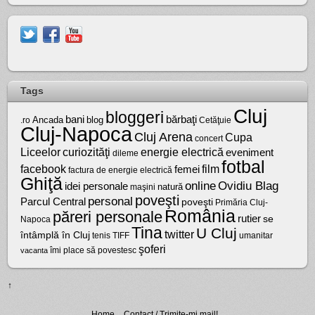
Tags
Cluj
bloggeri
bărbaţi
bani
Ancada
blog
.ro
Cetăţuie
Cluj-Napoca
Cluj Arena
Cupa
concert
Liceelor
curiozităţi
energie electrică
eveniment
dileme
fotbal
facebook
film
femei
factura de energie electrică
Ghiţă
online
Ovidiu Blag
idei personale
natură
maşini
poveşti
personal
Parcul Central
poveşti
Primăria Cluj-
România
păreri personale
rutier
se
Napoca
Tina
U Cluj
twitter
întâmplă în Cluj
tenis
umanitar
TIFF
şoferi
vacanta
îmi place să povestesc
↑
Home
Contact / Trimite-mi mail!