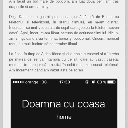
Am făcut un bol mare de popcorn, am luat două beri, am tras
draperiile și am dat play.
Deși Katie nu a gustat presupusa glumă făcută de Becca cu
telefonul și televizorul, în startul filmului, eu m-am distrat.
Încercam să imit vocea aia de copil care șoptea la telefon „seven
days”. Apoi, încet, m-am lăsat pătruns de acțiunea filmului. Nici n-
am simțit când s-au terminat berea și popcornul. Oricum, norocul
meu, cu mult înainte să se termine filmul.
La final, în timp ce Aiden făcea și el o copie a casetei și o întreba
pe mă-sa ce se va întâmpla cu ceilalți care au văzut caseta,
moment în care jur că s-a uitat în ochii mei, mi-a sunat telefonul.
Am încremenit când am văzut asta pe ecran