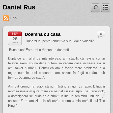
Daniel Rus
RSS
Doamna cu casa
SEP
0
28
-Bună ziua, pentru anunț vă sun. Mai e valabil?
2015
-Buna ziua! Este, mi-a răspuns o doamnă.
După ce am aflat ce mă interesa, am stabilit că revine cu un
telefon să-mi spună dacă putem să vedem casa în seara aia și
am salvat numărul. Pentru că am o foarte mare problemă în a
reține numele unei persoane, am salvat în fugă numărul sub
forma „Doamna cu casa”.
Am dat drumul la radio, să nu mănânc singur. La radio, Dănuț îi
reproșa uneia în gura mare că i-a dat un inel. Apoi, pe Facebook,
o domnișoară se lăuda că a primit un inel în schimbul unui da. „E
un semn!” mi-am zis. „Ia să revăd pentru a mia oară filmul The
Ring!”