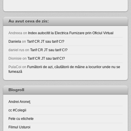
Au avut ceva de zis:
Andreea
on
Index autocitit la Electrica Furnizare prin Oficiul Virtual
Daniela
on
Tarif CR JT sau tarif CI?
daniel rus
on
Tarif CR JT sau tarif CI?
Dionisie
on
Tarif CR JT sau tarif CI?
PulaCoi
on
Fumătorii de azi, căutătorii de mâine a locurilor unde nu se
fumează
Blogroll
Andrei Aroneţ
cc #Colegii
Fete cu etichete
Filmul Usturoi