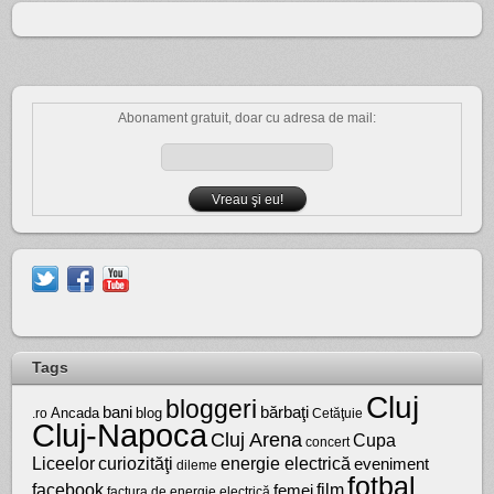
Abonament gratuit, doar cu adresa de mail:
Tags
Cluj
bloggeri
bărbaţi
bani
Ancada
blog
.ro
Cetăţuie
Cluj-Napoca
Cluj Arena
Cupa
concert
Liceelor
curiozităţi
energie electrică
eveniment
dileme
fotbal
facebook
film
femei
factura de energie electrică