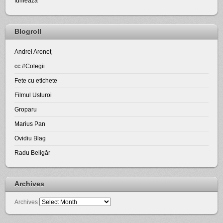
fumează
Blogroll
Andrei Aroneţ
cc #Colegii
Fete cu etichete
Filmul Usturoi
Groparu
Marius Pan
Ovidiu Blag
Radu Beligăr
Archives
Archives