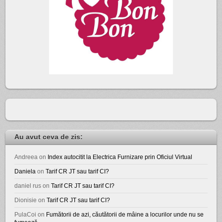
Au avut ceva de zis:
Andreea
on
Index autocitit la Electrica Furnizare prin Oficiul Virtual
Daniela
on
Tarif CR JT sau tarif CI?
daniel rus
on
Tarif CR JT sau tarif CI?
Dionisie
on
Tarif CR JT sau tarif CI?
PulaCoi
on
Fumătorii de azi, căutătorii de mâine a locurilor unde nu se