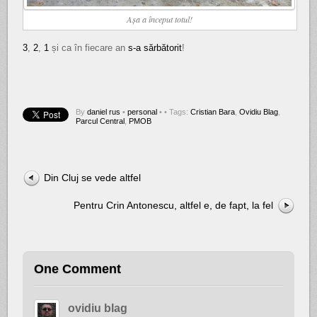
Așa a început totul!
3
,
2
,
1
și ca în fiecare an
s-a sărbătorit
!
By
daniel rus
•
personal
•
• Tags:
Cristian Bara
,
Ovidiu Blag
,
Parcul Central
,
PMOB
Din Cluj se vede altfel
Pentru Crin Antonescu, altfel e, de fapt, la fel
One Comment
ovidiu blag