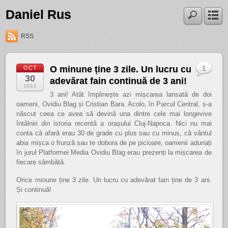
Daniel Rus
RSS
O minune ține 3 zile. Un lucru cu
OCT
1
30
adevărat fain continuă de 3 ani!
2013
3 ani! Atât împlinește azi mișcarea lansată de doi
oameni, Ovidiu Blag și Cristian Bara. Acolo, în Parcul Central, s-a
născut ceea ce avea să devină una dintre cele mai longevive
întâlniri din istoria recentă a orașului Cluj-Napoca. Nici nu mai
conta că afară erau 30 de grade cu plus sau cu minus, că vântul
abia mișca o frunză sau te dobora de pe picioare, oamenii adunați
în jurul Platformei Media Ovidiu Blag erau prezenți la mișcarea de
fiecare sâmbătă.
Orice minune ține 3 zile. Un lucru cu adevărat fain ține de 3 ani.
Și continuă!