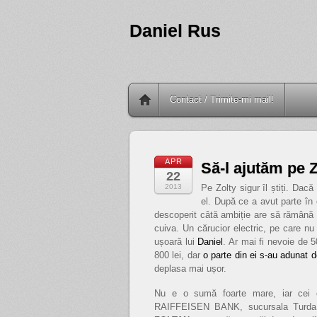
Daniel Rus
Contact / Trimite-mi mail!
APR
Să-l ajutăm pe Z
22
2013
Pe Zolty sigur îl știți. Dacă
el. După ce a avut parte în 
descoperit câtă ambiție are să rămână o
cuiva. Un cărucior electric, pe care nu
ușoară lui
Daniel
. Ar mai fi nevoie de 5
800 lei, dar
o parte din ei s-au adunat d
deplasa mai ușor.
Nu e o sumă foarte mare, iar cei c
RAIFFEISEN BANK, sucursala Turda