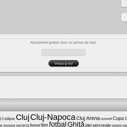
Abonament gratuit, doar cu adresa de mail:
Cluj-Napoca
Cluj
Cluj Arena
Cupa L
i
Cetăţuie
concert
fotbal
Ghiţă
film
femei
idei personale
na
maşini
de energie electrică