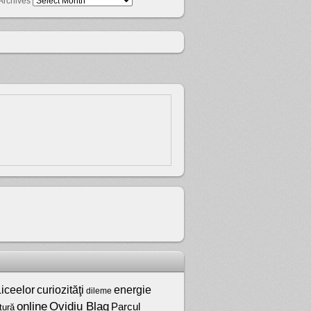
Archives
iceelor
curiozităţi
energie
dileme
online
Ovidiu Blag
Parcul
tură