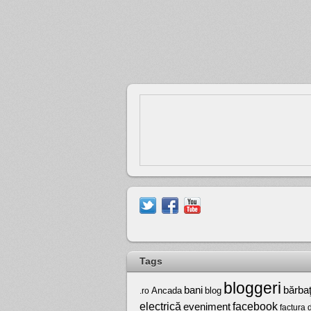
Tags
bloggeri
bărbaţ
bani
Ancada
blog
.ro
electrică
facebook
eveniment
factura 