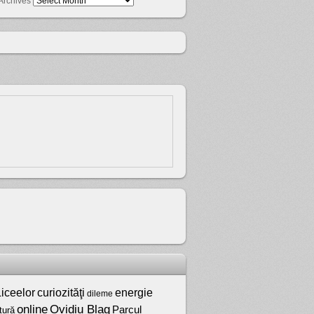
Archives
iceelor
curiozităţi
energie
dileme
online
Ovidiu Blag
Parcul
tură