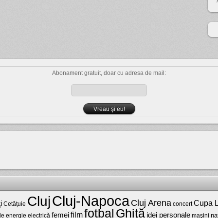
Abonament gratuit, doar cu adresa de mail:
Cluj-Napoca
Cluj
Cluj Arena
Cupa L
i
Cetăţuie
concert
fotbal
Ghiţă
film
femei
idei personale
na
maşini
de energie electrică