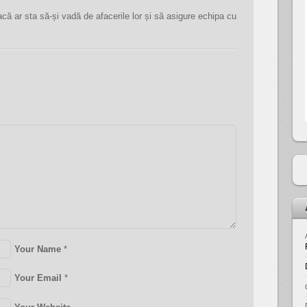
că ar sta să-și vadă de afacerile lor și să asigure echipa cu
Your Name
*
Your Email
*