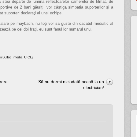
ă stea departe de lumina reflectoarelor camerelor de filmat, de
sportive de 2 bani găuriţi, vor câştiga simpatia suporterilor şi a
at suporteri declaraţi ai unei echipe.
i călare pe maybach, nu toți vor să guste din căcatul mediatic al
izează pe cei doi frați, eu sunt fanul lor numărul unu.
ții Bultoc
,
media
,
U Cluj
pera
Să nu dormi niciodată acasă la un
electrician!