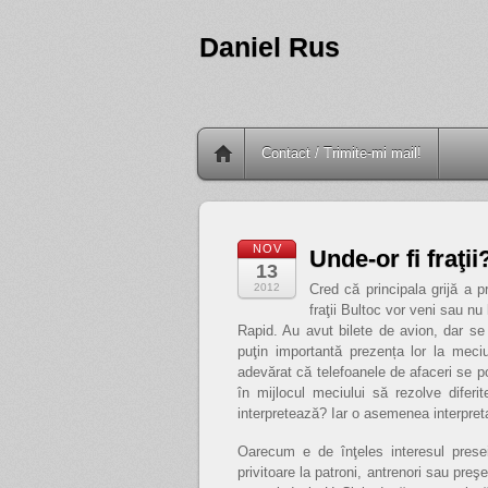
Daniel Rus
Contact / Trimite-mi mail!
NOV
Unde-or fi fraţii
13
2012
Cred că principala grijă a p
fraţii Bultoc vor veni sau n
Rapid. Au avut bilete de avion, dar se
puţin importantă prezența lor la meci
adevărat că telefoanele de afaceri se pot
în mijlocul meciului să rezolve diferi
interpretează? Iar o asemenea interpre
Oarecum e de înţeles interesul prese
privitoare la patroni, antrenori sau preş