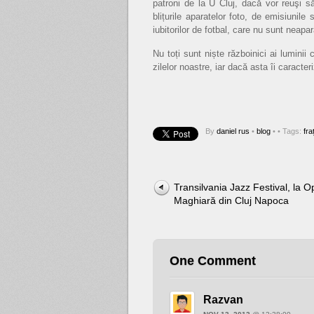
patroni de la U Cluj, dacă vor reuşi s
blițurile aparatelor foto, de emisiunile 
iubitorilor de fotbal, care nu sunt neapar
Nu toți sunt niște războinici ai lumini
zilelor noastre, iar dacă asta îi caracter
By
daniel rus
•
blog
•
• Tags:
fra
Transilvania Jazz Festival, la O
Maghiară din Cluj Napoca
One Comment
Razvan