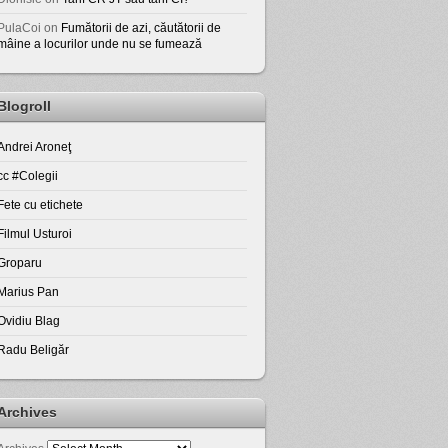
PulaCoi
on
Fumătorii de azi, căutătorii de
mâine a locurilor unde nu se fumează
Blogroll
Andrei Aroneţ
cc #Colegii
Fete cu etichete
Filmul Usturoi
Groparu
Marius Pan
Ovidiu Blag
Radu Beligăr
Archives