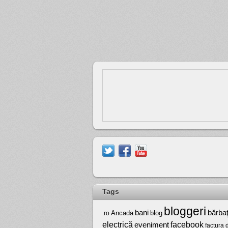
Tags
bloggeri
bărbaţ
bani
Ancada
blog
.ro
electrică
facebook
eveniment
factura 