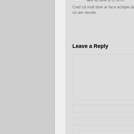
NOV 13, 2012
@ 12:38:00
Cred că mult bine ar face echipei da
ce are nevoie.
Leave a Reply