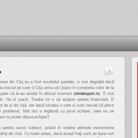
1
?
resei din Cluj nu a fost rezultatul partidei, ci mai degrabă dacă
u la meciul pe care U Cluj urma să-l joace în compania celor de la
 pare că le-au anulat în ultimul moment (
stiridesport.ro
). E mai
uri. Nu ei joacă. Treaba lor e să asigure partea financiară. E
 da și din lojă, dar dacă situația o cere și sunt nevoiți să plece
te probleme, fără nici o legătură cu jocul echipei, oare nu se
tare nu poate dăuna echipei?
i pentru acest subiect, având în vedere ultimele evenimente
edinţi de club. Cu toate astea, dacă aceşti fraţi sunt pe bune noii