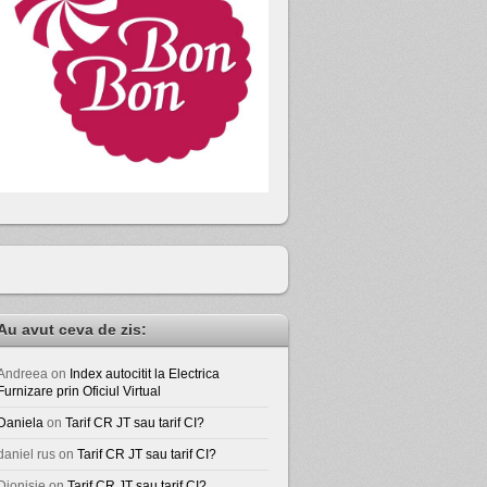
Au avut ceva de zis:
Andreea
on
Index autocitit la Electrica
Furnizare prin Oficiul Virtual
Daniela
on
Tarif CR JT sau tarif CI?
daniel rus
on
Tarif CR JT sau tarif CI?
Dionisie
on
Tarif CR JT sau tarif CI?