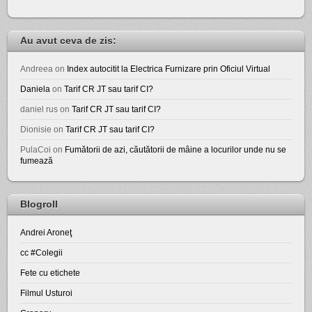
Au avut ceva de zis:
Andreea
on
Index autocitit la Electrica Furnizare prin Oficiul Virtual
Daniela
on
Tarif CR JT sau tarif CI?
daniel rus
on
Tarif CR JT sau tarif CI?
Dionisie
on
Tarif CR JT sau tarif CI?
PulaCoi
on
Fumătorii de azi, căutătorii de mâine a locurilor unde nu se
fumează
Blogroll
Andrei Aroneţ
cc #Colegii
Fete cu etichete
Filmul Usturoi