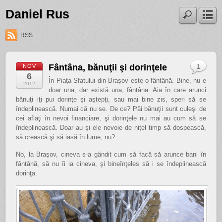
Daniel Rus
RSS
Fântâna, bănuţii şi dorinţele
NOV
1
6
În Piaţa Sfatului din Braşov este o fântână. Bine, nu e
2012
doar una, dar există una, fântâna. Aia în care arunci
bănuţi iţi pui dorinţe şi aştepţi, sau mai bine zis, speri să se
îndeplinească. Numai că nu se. De ce? Păi bănuţii sunt culeşi de
cei aflaţi în nevoi financiare, şi dorinţele nu mai au cum să se
îndeplinească. Doar au şi ele nevoie de niţel timp să dospească,
să crească şi să iasă în lume, nu?
No, la Braşov, cineva s-a gândit cum să facă să arunce bani în
fântână, să nu îi ia cineva, şi bineînţeles să i se îndeplinească
dorinţa.