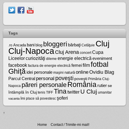
Tags
Cluj
bloggeri
bărbaţi
bani
Ancada
blog
.ro
Cetăţuie
Cluj-Napoca
Cluj Arena
Cupa
concert
Liceelor
curiozităţi
energie electrică
eveniment
dileme
fotbal
facebook
film
femei
factura de energie electrică
Ghiţă
online
Ovidiu Blag
idei personale
natură
maşini
poveşti
personal
Parcul Central
poveşti
Primăria Cluj-
România
păreri personale
rutier
se
Napoca
Tina
U Cluj
twitter
întâmplă în Cluj
tenis
umanitar
TIFF
şoferi
vacanta
îmi place să povestesc
↑
Home
Contact / Trimite-mi mail!