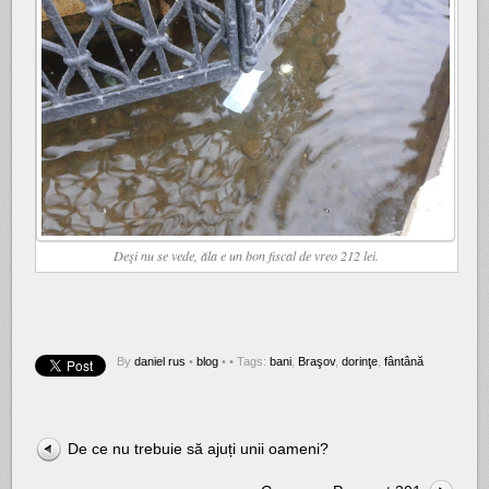
Deşi nu se vede, ăla e un bon fiscal de vreo 212 lei.
By
daniel rus
•
blog
•
• Tags:
bani
,
Braşov
,
dorinţe
,
fântână
De ce nu trebuie să ajuți unii oameni?