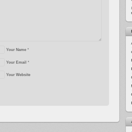
Your Name
*
Your Email
*
Your Website