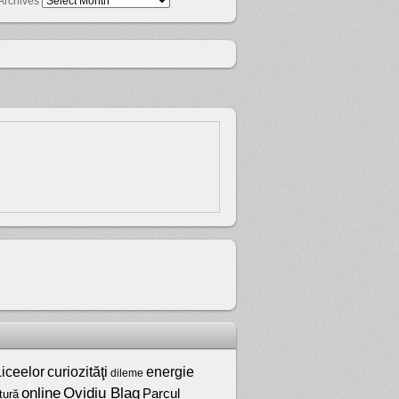
Archives
iceelor
curiozităţi
energie
dileme
online
Ovidiu Blag
Parcul
tură