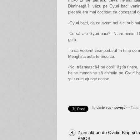
Într-o zi se petrecu ceva nemaiîntâl
Dimineaţă îl văzu pe Gyuri baci venin
plecare era mai cocoşat ca cocoşatul de
-Gyuri baci, da ce avem noi aici sub ha
-Ce să are Gyuri baci?! N-are nimic. D
gură.
-Ia să vedem! zise portarul în timp ce 
Menghina asta te încurca.
-No, trăznească-l pe copiii ăştia tiner
haine menghine să chinuie pe Gyuri b
ştiu cum ajunge acase.
By
daniel rus
•
poveşti
•
• Tags:
2 ani alături de Ovidiu Blag şi f
PMOB