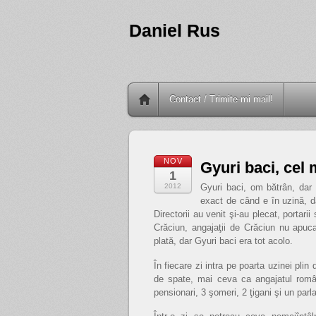
Daniel Rus
Contact / Trimite-mi mail!
NOV
Gyuri baci, cel 
1
2012
Gyuri baci, om bătrân, dar p
exact de când e în uzină, d
Directorii au venit şi-au plecat, porta
Crăciun, angajaţii de Crăciun nu apuc
plată, dar Gyuri baci era tot acolo.
În fiecare zi intra pe poarta uzinei plin
de spate, mai ceva ca angajatul român
pensionari, 3 şomeri, 2 ţigani şi un parl