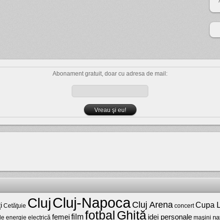
Abonament gratuit, doar cu adresa de mail:
Cluj-Napoca
Cluj
Cluj Arena
Cupa L
i
Cetăţuie
concert
fotbal
Ghiţă
film
femei
idei personale
na
maşini
de energie electrică