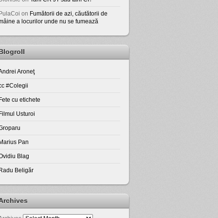
PulaCoi
on
Fumătorii de azi, căutătorii de
mâine a locurilor unde nu se fumează
Blogroll
Andrei Aroneţ
cc #Colegii
Fete cu etichete
Filmul Usturoi
Groparu
Marius Pan
Ovidiu Blag
Radu Beligăr
Archives