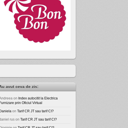
Au avut ceva de zis:
Andreea
on
Index autocitit la Electrica
Furnizare prin Oficiul Virtual
Daniela
on
Tarif CR JT sau tarif CI?
daniel rus
on
Tarif CR JT sau tarif CI?
Dionisie
on
Tarif CR JT sau tarif CI?