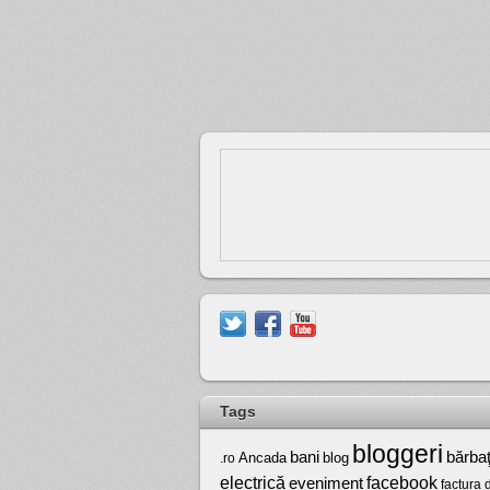
Tags
bloggeri
bărbaţ
bani
Ancada
blog
.ro
electrică
facebook
eveniment
factura 