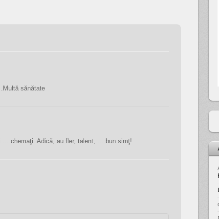
.Multă sănătate
i … chemaţi. Adică, au fler, talent, … bun simţ!