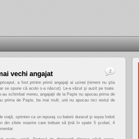
2
mai vechi angajat
riceput, a fost printre primii angajaţi ai uzinei (nimeni nu ştia
ar se spune că acolo s-a născut). Le-a văzut şi auzit pe toate.
rii s-au schimbat mereu, angajaţii de la Paşte nu apucau prima de
au prima de Paşte, ba mai mult, unii nu apucau nici restul de
 de viaţă, sprinten ca un iepuraş cu baterii duracel şi ieşea îndoit
 din zilele noastre care trebuie să ţină în spate 5 şcolari, 4
amentar.