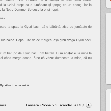
nit pentru uzină. Portarul de dimineaţă rămase până seara.
d la uzină drept ca o lumânare şi ţanţoş ca un cocoş, iar la
 la Notre Damme. Se duse la el şi-l opri.
ină?
oare la spate la Gyuri baci, că e bătrână, zise cu jumătate de
îi lua haina. Hopa, uite de ce mergeai aşa greu dragă Gyuri baci.
e, cum bat joc de Gyuri baci, om bătrân. Cum agăţat ei la mine la
aci când merge acase. Bine că văzut dumneata la mine, că nu
Gyuri baci
,
portar
,
uzină
amila
Lansare iPhone 5 cu scandal, la Cluj!