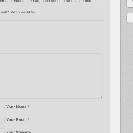
Doar saptamana aceasta, dupa aceea o sa revin la normal.
tor? Sa-l caut si eu
Your Name
*
Your Email
*
Your Website