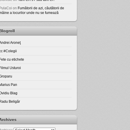
PulaCoi
on
Fumătorii de azi, căutătorii de
mâine a locurilor unde nu se fumează
Blogroll
Andrei Aroneţ
cc #Colegii
Fete cu etichete
Filmul Usturoi
Groparu
Marius Pan
Ovidiu Blag
Radu Beligăr
Archives