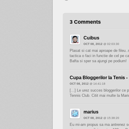
3 Comments
Cuibus
OCT 08, 2012
@ 02:03:30
Plasat si cat mai aproape de fileu..s
tactica o faci in functie de cel pe car
Bafta si sper sa ajungi pe podium!
Cupa Bloggerilor la Tenis -
OCT 08, 2012
@ 14:41:18
[…] Le urez succes bloggerilor ce p
Tennis Club. Citit mai multe la Mari
marius
OCT 08, 2012
@ 15:38:20
Eu mi-am propus sa ma antrenez ser