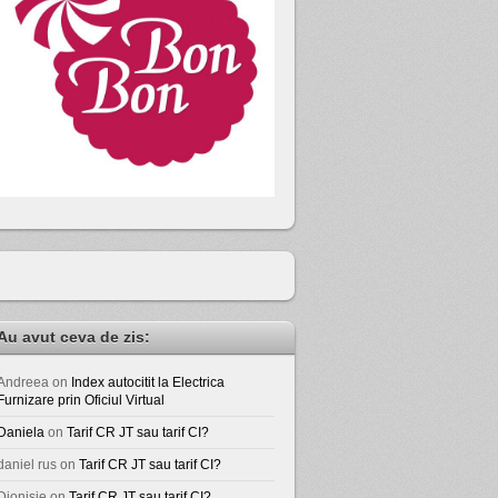
Au avut ceva de zis:
Andreea
on
Index autocitit la Electrica
Furnizare prin Oficiul Virtual
Daniela
on
Tarif CR JT sau tarif CI?
daniel rus
on
Tarif CR JT sau tarif CI?
Dionisie
on
Tarif CR JT sau tarif CI?