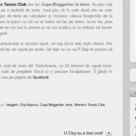
s Tennis Club
are loc
Cupa Bloggerilor la tenis
. Nu ştiu câţi
t pe o rachetă de tenis, însă ştiu că în cele două zile ne vom
oc de tenis pe calculator şi vizionez câteva înregistrări de la
 la punct cu tot ce ar trebui să fac pe teren, nu-mi fac prea
rs
ne vor lua în primire şi ne vor explica ei ce trebuie să facem
gură.
practicanţi ai acestui sport, vă rog să-mi daţi nişte sfaturi. Am
ă fac de ruşine pe acolo. De fapt ce zic eu?! Daţi-mi ponturi să
club de tenis din Transilvania, cu 16 terenuri de zgură roșie,
sală de pregătire fizică și o parcare încăpătoare. Îl găsiţi în
e
sau pe pagina de
facebook
.
ags:
bloggeri
,
Cluj-Napoca
,
Cupa Bloggerilor
,
tenis
,
Winners Tennis Club
,
U Cluj nu e low cost!