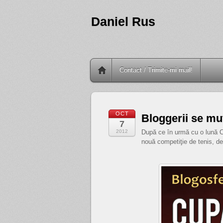
Daniel Rus
Contact / Trimite-mi mail!
OCT
Bloggerii se mu
7
2012
După ce în urmă cu o lună Cl
nouă competiţie de tenis, de