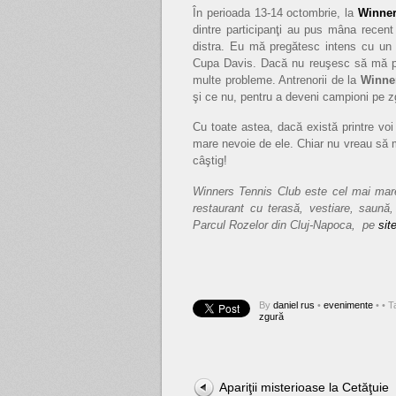
În perioada 13-14 octombrie, la
Winner
dintre participanţi au pus mâna recen
distra. Eu mă pregătesc intens cu un j
Cupa Davis. Dacă nu reuşesc să mă pun
multe probleme. Antrenorii de la
Winne
şi ce nu, pentru a deveni campioni pe z
Cu toate astea, dacă există printre voi 
mare nevoie de ele. Chiar nu vreau să m
câştig!
Winners Tennis Club este cel mai mare 
restaurant cu terasă, vestiare, saună, 
Parcul Rozelor din Cluj-Napoca, pe
sit
By
daniel rus
•
evenimente
•
• T
zgură
Apariţii misterioase la Cetăţuie