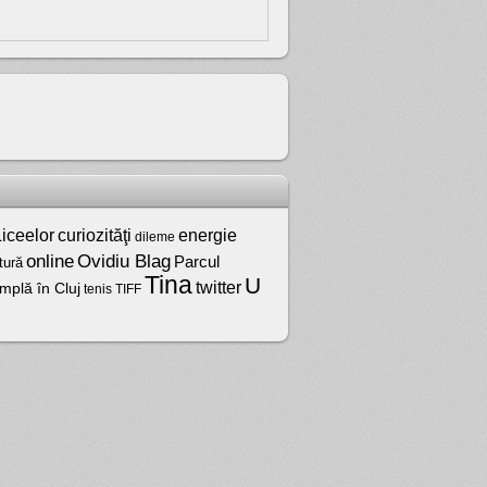
iceelor
curiozităţi
energie
dileme
online
Ovidiu Blag
Parcul
tură
Tina
U
twitter
mplă în Cluj
tenis
TIFF