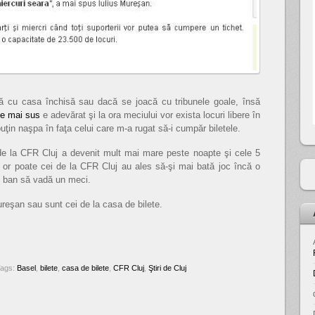
că cu casa închisă sau dacă se joacă cu tribunele goale, însă
de mai sus
e adevărat şi la ora meciului vor exista locuri libere în
uţin naşpa în faţa celui care m-a rugat să-i cumpăr biletele.
r de la CFR Cluj a devenit mult mai mare peste noapte şi cele 5
 or poate cei de la CFR Cluj au ales să-şi mai bată joc încă o
n ban să vadă un meci.
ureşan sau sunt cei de la casa de bilete.
Tags:
Basel
,
bilete
,
casa de bilete
,
CFR Cluj
,
Ştiri de Cluj