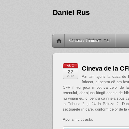
Daniel Rus
Contact / Trimite-mi mail!
AUG
Cineva de la CF
27
2012
Azi am ajuns la casa de b
înfocat, ci pentru că am fos
CFR îl vor juca împotriva celor de la
terenului, dar ajuns lângă casele de bi
nu voiam eu, ci pentru ca ni s-a spus că
la Tribuna 2 şi 24 la Peluza 2. După
sectoarele în care, conform celor de la 
Apoi am citit asta: