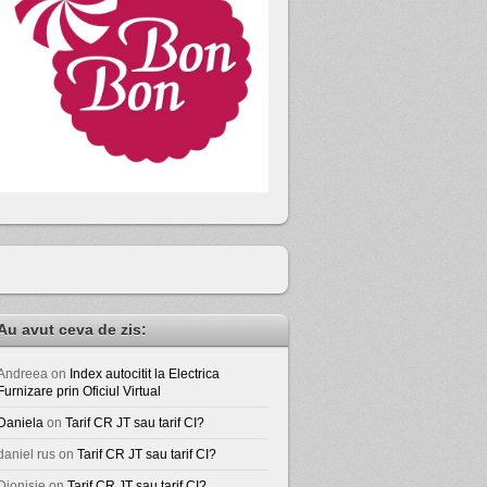
Au avut ceva de zis:
Andreea
on
Index autocitit la Electrica
Furnizare prin Oficiul Virtual
Daniela
on
Tarif CR JT sau tarif CI?
daniel rus
on
Tarif CR JT sau tarif CI?
Dionisie
on
Tarif CR JT sau tarif CI?