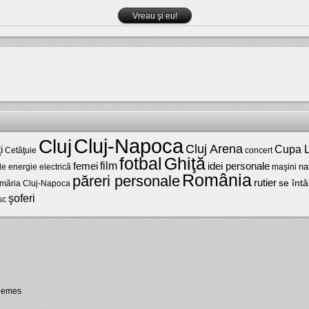
Cluj-Napoca
Cluj
Cluj Arena
Cupa L
i
Cetăţuie
concert
fotbal
Ghiţă
film
femei
idei personale
na
maşini
de energie electrică
România
păreri personale
rutier
se întâ
imăria Cluj-Napoca
şoferi
sc
hemes