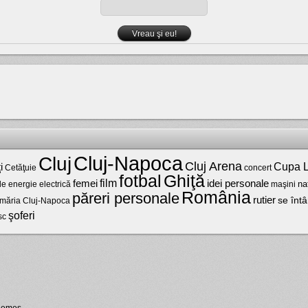
Cluj-Napoca
Cluj
Cluj Arena
Cupa L
i
Cetăţuie
concert
fotbal
Ghiţă
film
femei
idei personale
na
maşini
de energie electrică
România
păreri personale
rutier
se întâ
imăria Cluj-Napoca
şoferi
sc
hemes