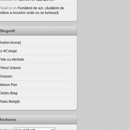
PulaCoi
on
Fumătorii de azi, căutătorii de
mâine a locurilor unde nu se fumează
Blogroll
Andrei Aroneţ
cc #Colegii
Fete cu etichete
Filmul Usturoi
Groparu
Marius Pan
Ovidiu Blag
Radu Beligăr
Archives