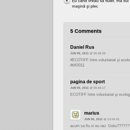
Eu când vreau să fluier, ma sui 
maşină şi plec
5 Comments
Daniel Rus
JUN 06, 2011
@ 08:38:59
#ECOTIFF între voluntariat şi ecol
#tiff2011
pagina de sport
JUN 06, 2011
@ 08:48:17
ECOTIFF între voluntariat şi ecolo
marius
JUN 06, 2011
@ 13:04:41
acum sa fiu si eu rau: Gotiu??????