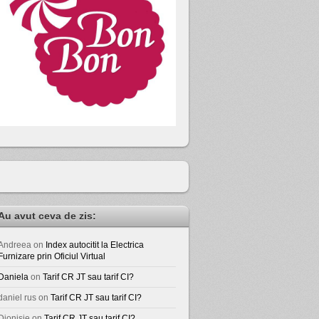
Au avut ceva de zis:
Andreea
on
Index autocitit la Electrica
Furnizare prin Oficiul Virtual
Daniela
on
Tarif CR JT sau tarif CI?
daniel rus
on
Tarif CR JT sau tarif CI?
Dionisie
on
Tarif CR JT sau tarif CI?