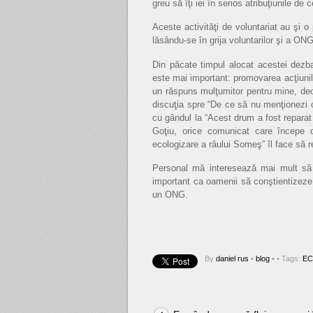
greu să îţi iei în serios atribuţiunile de 
Aceste activităţi de voluntariat au şi 
lăsându-se în grija voluntarilor şi a ON
Din păcate timpul alocat acestei dezb
este mai important: promovarea acţiunilo
un răspuns mulţumitor pentru mine, de
discuţia spre “De ce să nu menţionezi c
cu gândul la “Acest drum a fost reparat
Goţiu, orice comunicat care începe
ecologizare a râului Someş” îl face să r
Personal mă interesează mai mult să 
important ca oamenii să conştientizeze 
un ONG.
By
daniel rus
•
blog
•
• Tags:
EC