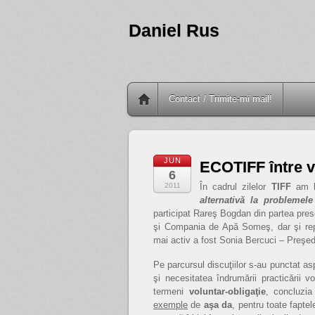
Daniel Rus
Contact / Trimite-mi mail!
JUN
ECOTIFF între v
6
2011
În cadrul zilelor
TIFF
am lu
alternativă la problemel
participat Rareş Bogdan din partea pres
şi Compania de Apă Someş, dar şi reprez
mai activ a fost Sonia Bercuci – Preşed
Pe parcursul discuţiilor s-au punctat asp
şi necesitatea îndrumării practicării v
termeni
voluntar-obligaţie
, concluzia
exemple
de
aşa da
, pentru toate fapte