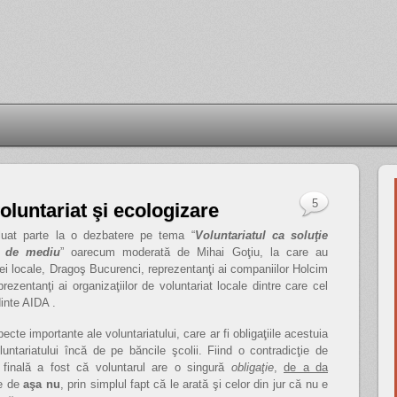
5
oluntariat şi ecologizare
at parte la o dezbatere pe tema “
Voluntariatul ca soluţie
e de mediu
” oarecum moderată de Mihai Goţiu, la care au
ei locale, Dragoş Bucurenci, reprezentanţi ai companiilor Holcim
entanţi ai organizaţiilor de voluntariat locale dintre care cel
inte AIDA .
ecte importante ale voluntariatului, care ar fi obligaţiile acestuia
oluntariatului încă de pe băncile şcolii. Fiind o contradicţie de
 finală a fost că voluntarul are o singură
obligaţie
,
de a da
le de
aşa nu
, prin simplul fapt că le arată şi celor din jur că nu e