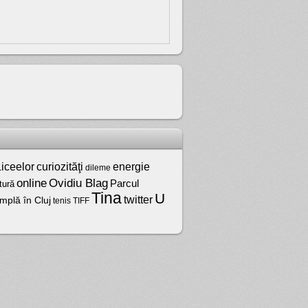
iceelor
curiozităţi
energie
dileme
online
Ovidiu Blag
Parcul
tură
Tina
U
twitter
mplă în Cluj
tenis
TIFF