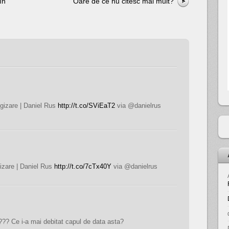
în
Oare de ce nu citesc mai mult?
ogizare | Daniel Rus
http://t.co/SViEaT2
via @danielrus
gizare | Daniel Rus
http://t.co/7cTx40Y
via @danielrus
??? Ce i-a mai debitat capul de data asta?