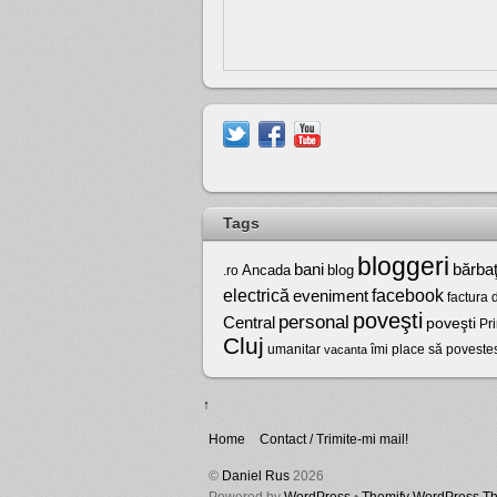
Tags
bloggeri
bărbaţ
bani
Ancada
blog
.ro
electrică
facebook
eveniment
factura 
poveşti
personal
Central
poveşti
Pr
Cluj
umanitar
vacanta
îmi place să poveste
↑
Home
Contact / Trimite-mi mail!
©
Daniel Rus
2026
Powered by
WordPress
•
Themify WordPress T