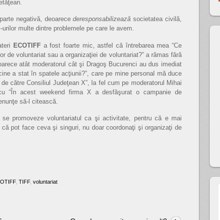
cetăţean.
o parte negativă, deoarece
deresponsabilizează
societatea civilă,
G-urilor multe dintre problemele pe care le avem.
ateri
ECOTIFF
a fost foarte mic, astfel că întrebarea mea “Ce
r de voluntariat sau a organizaţiei de voluntariat?” a rămas fără
oarece atât moderatorul cât şi Dragoş Bucurenci au dus imediat
ine a stat în spatele acţiunii?”, care pe mine personal mă duce
 de către Consiliul Judeţean X”, la fel cum pe moderatorul Mihai
 cu “În acest weekend firma X a desfăşurat o campanie de
enunţe să-l citească.
se promoveze voluntariatul ca şi activitate, pentru că e mai
că pot face ceva şi singuri, nu doar coordonaţi şi organizaţi de
OTIFF
,
TIFF
,
voluntariat