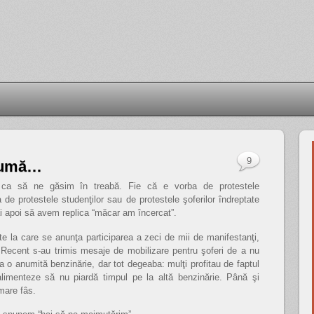
9
glumă…
ca să ne găsim în treabă. Fie că e vorba de protestele
ba de protestele studenţilor sau de protestele şoferilor îndreptate
ai apoi să avem replica “măcar am încercat”.
ste la care se anunţa participarea a zeci de mii de manifestanţi,
. Recent s-au trimis mesaje de mobilizare pentru şoferi de a nu
a o anumită benzinărie, dar tot degeaba: mulţi profitau de faptul
 alimenteze să nu piardă timpul pe la altă benzinărie. Până şi
 mare fâs.