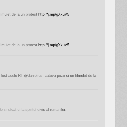
lmulet de la un protest
http://j.mp/gXxuV5
lmulet de la un protest
http://j.mp/gXxuV5
 fost acolo RT @danielrus: cateva poze si un filmulet de la
 sindicat ci la spiritul civic al romanilor.