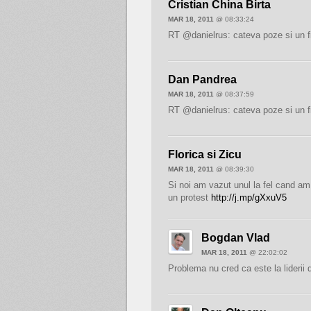
Cristian China Birta
MAR 18, 2011
@ 08:33:24
RT @danielrus: cateva poze si un fi
Dan Pandrea
MAR 18, 2011
@ 08:37:59
RT @danielrus: cateva poze si un fi
Florica si Zicu
MAR 18, 2011
@ 08:39:30
Si noi am vazut unul la fel cand am
un protest
http://j.mp/gXxuV5
Bogdan Vlad
MAR 18, 2011
@ 22:02:02
Problema nu cred ca este la liderii de