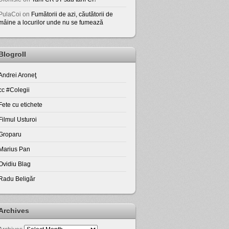
PulaCoi
on
Fumătorii de azi, căutătorii de
mâine a locurilor unde nu se fumează
Blogroll
Andrei Aroneţ
cc #Colegii
Fete cu etichete
Filmul Usturoi
Groparu
Marius Pan
Ovidiu Blag
Radu Beligăr
Archives