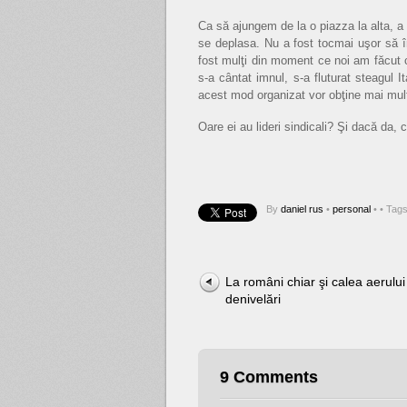
Ca să ajungem de la o piazza la alta, a
se deplasa. Nu a fost tocmai uşor să 
fost mulţi din moment ce noi am făcut 
s-a cântat imnul, s-a fluturat steagul I
acest mod organizat vor obţine mai mu
Oare ei au lideri sindicali? Şi dacă da,
By
daniel rus
•
personal
•
• Tag
La români chiar şi calea aerului
denivelări
9 Comments