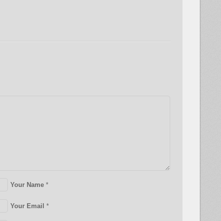
Your Name
*
Your Email
*