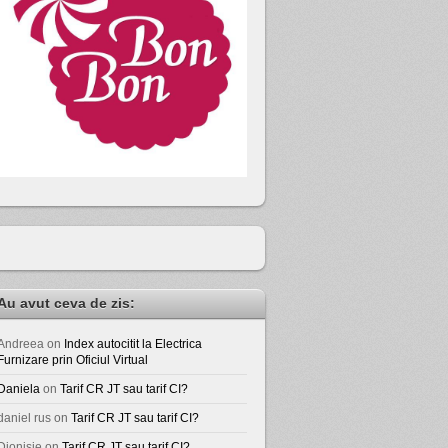
Au avut ceva de zis:
Andreea
on
Index autocitit la Electrica
Furnizare prin Oficiul Virtual
Daniela
on
Tarif CR JT sau tarif CI?
daniel rus
on
Tarif CR JT sau tarif CI?
Dionisie
on
Tarif CR JT sau tarif CI?