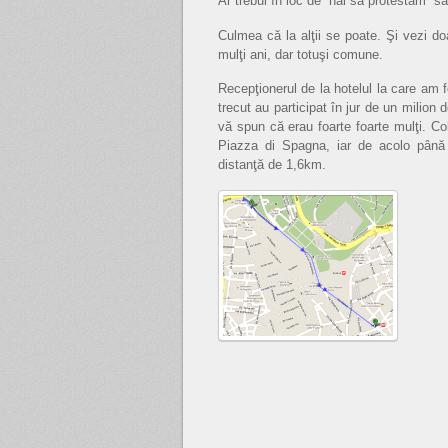
Ar trebui în loc de “hai să protestăm” 
Culmea că la alţii se poate. Şi vezi
mulţi ani, dar totuşi comune.
Recepţionerul de la hotelul la care am 
trecut au participat în jur de un milion
vă spun că erau foarte foarte mulţi. Co
Piazza di Spagna, iar de acolo pân
distanţă de 1,6km.