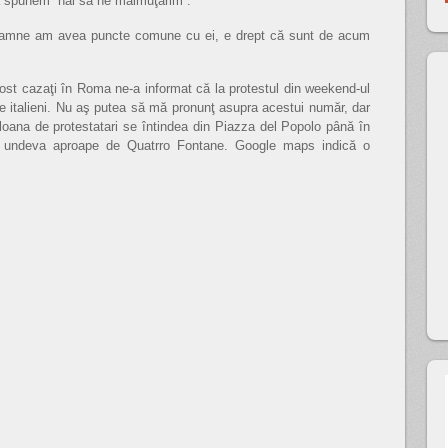
să spunem “hai să ne maimuţărim”.
 doamne am avea puncte comune cu ei, e drept că sunt de acum
fost cazaţi în Roma ne-a informat că la protestul din weekend-ul
 de italieni. Nu aş putea să mă pronunţ asupra acestui număr, dar
loana de protestatari se întindea din Piazza del Popolo până în
ă undeva aproape de Quatrro Fontane. Google maps indică o