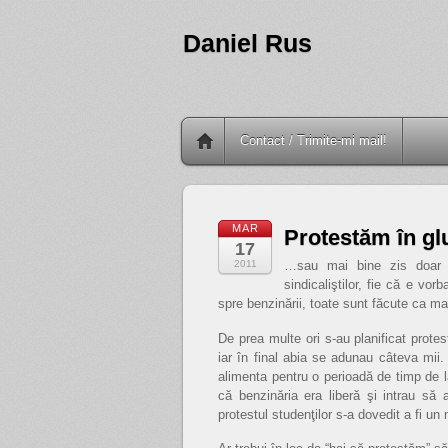
Daniel Rus
Contact / Trimite-mi mail!
MAR
Protestăm în 
17
2011
…sau mai bine zis doar 
sindicaliştilor, fie că e vor
spre benzinării, toate sunt făcute ca m
De prea multe ori s-au planificat prote
iar în final abia se adunau câteva mii
alimenta pentru o perioadă de timp de l
că benzinăria era liberă şi intrau să
protestul studenţilor s-a dovedit a fi un