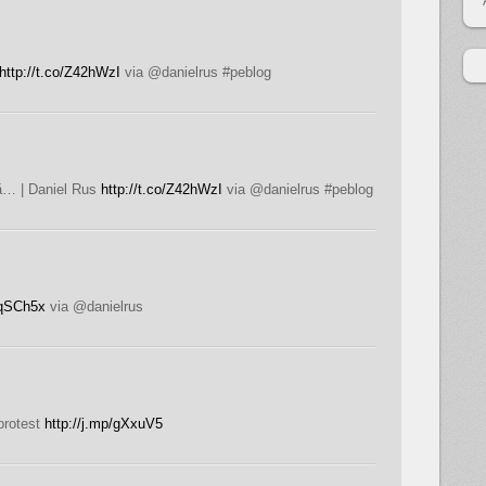
http://t.co/Z42hWzI
via @danielrus #peblog
ă… | Daniel Rus
http://t.co/Z42hWzI
via @danielrus #peblog
mqSCh5x
via @danielrus
 protest
http://j.mp/gXxuV5