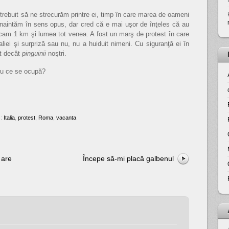
 trebuit să ne strecurăm printre ei, timp în care marea de oameni
înaintăm în sens opus, dar cred că e mai uşor de înţeles că au
cam 1 km şi lumea tot venea. A fost un marş de protest în care
taliei şi surpriză sau nu, nu a huiduit nimeni. Cu siguranţă ei în
lt decât
pinguinii
noştri.
 cu ce se ocupă?
s:
Italia
,
protest
,
Roma
,
vacanta
 are
Începe să-mi placă galbenul