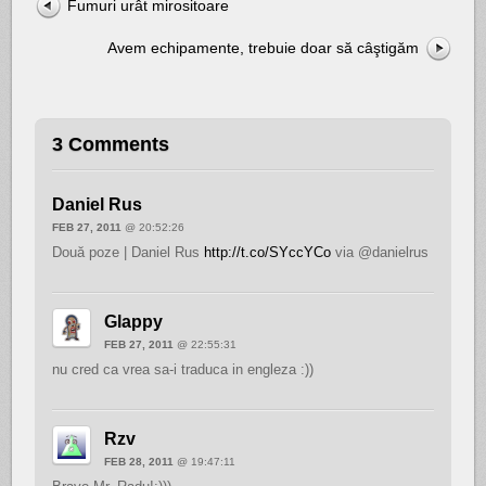
Fumuri urât mirositoare
Avem echipamente, trebuie doar să câştigăm
3 Comments
Daniel Rus
FEB 27, 2011
@ 20:52:26
Două poze | Daniel Rus
http://t.co/SYccYCo
via @danielrus
Glappy
FEB 27, 2011
@ 22:55:31
nu cred ca vrea sa-i traduca in engleza :))
Rzv
FEB 28, 2011
@ 19:47:11