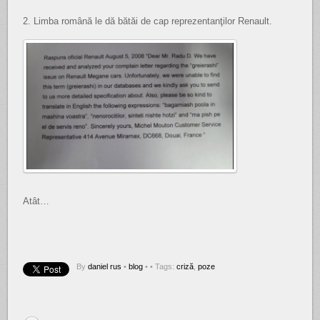
2. Limba română le dă bătăi de cap reprezentanţilor Renault.
Atât…
By
daniel rus
•
blog
•
• Tags:
criză
,
poze