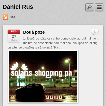
Daniel Rus
RSS
Două poze
FEB
3
27
1. După ce câteva centre comerciale au dat faliment
2011
înainte de deschidere sau mai apoi din lipsă de clienţi,
un altul se pregăteşte să ne zică “Pa”.