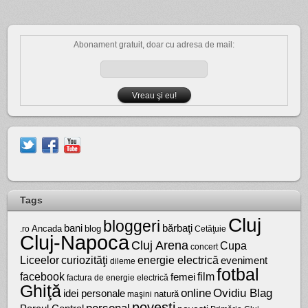
Abonament gratuit, doar cu adresa de mail:
Tags
Cluj
bloggeri
bărbaţi
bani
Ancada
blog
.ro
Cetăţuie
Cluj-Napoca
Cluj Arena
Cupa
concert
Liceelor
curiozităţi
energie electrică
eveniment
dileme
fotbal
facebook
film
femei
factura de energie electrică
Ghiţă
online
Ovidiu Blag
idei personale
natură
maşini
poveşti