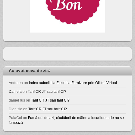
Au avut ceva de zis:
Andreea
on
Index autocitit la Electrica Furnizare prin Oficiul Virtual
Daniela
on
Tarif CR JT sau tarif CI?
daniel rus
on
Tarif CR JT sau tarif CI?
Dionisie
on
Tarif CR JT sau tarif CI?
PulaCoi
on
Fumătorii de azi, căutătorii de mâine a locurilor unde nu se
fumează