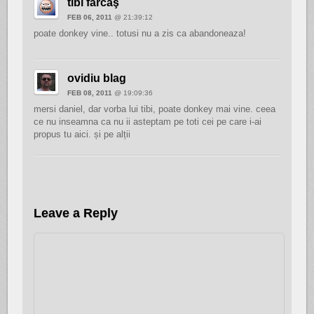
tibi fărcaş
FEB 06, 2011
@ 21:39:12
poate donkey vine.. totusi nu a zis ca abandoneaza!
ovidiu blag
FEB 08, 2011
@ 19:09:36
mersi daniel, dar vorba lui tibi, poate donkey mai vine. ceea
ce nu inseamna ca nu ii asteptam pe toti cei pe care i-ai
propus tu aici. și pe alții
Leave a Reply