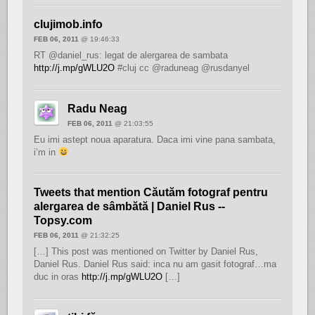
clujimob.info
FEB 06, 2011
@ 19:46:33
RT @daniel_rus: legat de alergarea de sambata
http://j.mp/gWLU2O
#cluj cc @raduneag @rusdanyel
Radu Neag
FEB 06, 2011
@ 21:03:55
Eu imi astept noua aparatura. Daca imi vine pana sambata,
i’m in
Tweets that mention Căutăm fotograf pentru
alergarea de sâmbătă | Daniel Rus --
Topsy.com
FEB 06, 2011
@ 21:32:25
[…] This post was mentioned on Twitter by Daniel Rus,
Daniel Rus. Daniel Rus said: inca nu am gasit fotograf…ma
duc in oras
http://j.mp/gWLU2O
[…]