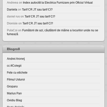
Andreea
on
Index autocitit la Electrica Furnizare prin Oficiul Virtual
Daniela
on
Tarif CR JT sau tarif CI?
daniel rus
on
Tarif CR JT sau tarif CI?
Dionisie
on
Tarif CR JT sau tarif CI?
PulaCoi
on
Fumătorii de azi, căutătorii de mâine a locurilor unde nu se
fumează
Blogroll
Andrei Aroneţ
cc #Colegii
Fete cu etichete
Filmul Usturoi
Groparu
Marius Pan
Ovidiu Blag