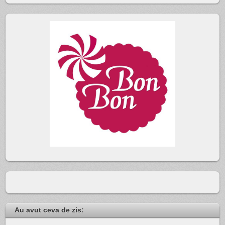
Au avut ceva de zis: