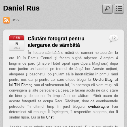
Daniel Rus
RSS
Căutăm fotograf pentru
FEB
12
5
alergarea de sâmbătă
2011
În fiecare sâmbătă o mână de oameni ne adunăm la
ora 10 în Parcul Central şi facem puţină mişcare. Alergăm 4
lungimi de parc (dinspre Hotel Sport spre Opera Maghiară) după
care jucăm un baschet pe terenul de lângă lac. Aceste acţiuni,
alergarea şi baschetul, obişnuiam să le imortalizăm în primul rând
pentru noi, dar şi pentru cei care citesc blogul lui
Ovidiu Blag
, al
lui
Tibi Fărcaş
sau al subsemnatului, în speranţa că vom reuşi să
convingem şi alte persoane că ceea ce facem acolo ne dă o stare
de bine şi de ce nu, în timp să ni se alăture. Până acum de
aceste fotografii se ocupa Radu Răcăşan, doar că evenimentele
petrecute în ultimul timp în jurul blogului
ovidiublag.ro
l-au
determinat să renunţe. Îl înţelegem, îi respectăm alegerea, dar îi
simţim lipsa. Lui şi lui
Cristi
.