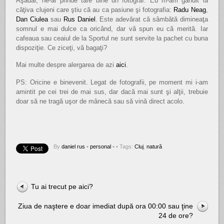
Aşadar, ne-ar prinde tare bine un fotograf. Eu m-am gândit la
câţiva clujeni care ştiu că au ca pasiune şi fotografia:
Radu Neag
,
Dan Ciulea
sau
Rus Daniel
. Este adevărat că sâmbătă dimineaţa
somnul e mai dulce ca oricând, dar vă spun eu că merită. Iar
cafeaua sau ceaiul de la Sportul ne sunt servite la pachet cu buna
dispoziţie. Ce ziceţi, vă bagaţi?
Mai multe despre alergarea de azi
aici
.
PS: Oricine e binevenit. Legat de fotografii, pe moment mi i-am
amintit pe cei trei de mai sus, dar dacă mai sunt şi alţii, trebuie
doar să ne tragă uşor de mânecă sau să vină direct acolo.
By
daniel rus
•
personal
•
• Tags:
Cluj
,
natură
Tu ai trecut pe aici?
Ziua de naştere e doar imediat după ora 00:00 sau ţine
24 de ore?