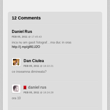
12 Comments
Daniel Rus
FEB 05, 2011
@ 17:45:43
inca nu am gasit fotograf…ma duc in oras
http://j.mp/gWLU2O
Dan Ciulea
FEB 05, 2011
@ 18:22:21
ce inseamna dimineata?
daniel rus
FEB 05, 2011
@ 18:24:28
ora 10