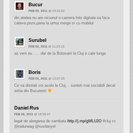
Bucur
FEB 05, 2011
@ 23:33:22
din atatea nu are niciunul o camera foto digitala sa faca
cateva poze,pana la urma merge si cu mobilul
Surubel
FEB 06, 2011
@ 11:23:13
as veni eu ….. dar de la Botosani la Cluj e cale lunga
Boris
FEB 06, 2011
@ 13:07:25
Ce va distrati voi acolo la Cluj… sunteti mai sociabili decat
astia din Bucuresti
Daniel Rus
FEB 06, 2011
@ 18:58:47
legat de alergarea de sambata
http://j.mp/gWLU2O
#cluj cc
@raduneag @rusdanyel