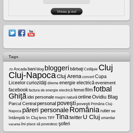
Tags
Cluj
bloggeri
bărbaţi
bani
Ancada
blog
.ro
Cetăţuie
Cluj-Napoca
Cluj Arena
Cupa
concert
Liceelor
curiozităţi
energie electrică
eveniment
dileme
fotbal
facebook
film
femei
factura de energie electrică
Ghiţă
online
Ovidiu Blag
idei personale
natură
maşini
poveşti
personal
Parcul Central
poveşti
Primăria Cluj-
România
păreri personale
rutier
se
Napoca
Tina
U Cluj
twitter
întâmplă în Cluj
tenis
umanitar
TIFF
şoferi
vacanta
îmi place să povestesc