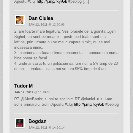
Apostu #cluj
http://j.mp/fxyrGb
#peblog […]
Dan Ciulea
JAN 12, 2011
@ 12:20:03
2. are foarte mare legatura. Vezi orasele de la granita…gen
Sighet, ca sunt pe moarte… peste pod toate sunt mai
ieftine, prin urmare nu se mai cumpara nimic, nu se mai
incaseaza nimic.
3. inseamna sa faca o firma concurenta … concurenta numa
bine poata sa faca!
4. unde ai vazut tu un politician sa fure numa 5% timp de 20
de ani … inafara…ca la noi se fura 95% timp de 4 ani.
Tudor M
JAN 12, 2011
@ 14:19:03
RT @AlexBartis: si noi te sprijinim RT @daniel_rus: i-am
scris primarului Sorin Apostu #cluj
http://j.mp/fxyrGb
#peblog
Bogdan
JAN 12, 2011
@ 14:29:14