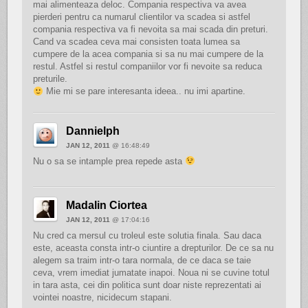
mai alimenteaza deloc. Compania respectiva va avea
pierderi pentru ca numarul clientilor va scadea si astfel
compania respectiva va fi nevoita sa mai scada din preturi.
Cand va scadea ceva mai consisten toata lumea sa
cumpere de la acea compania si sa nu mai cumpere de la
restul. Astfel si restul companiilor vor fi nevoite sa reduca
preturile.
Mie mi se pare interesanta ideea.. nu imi apartine.
Dannielph
JAN 12, 2011
@ 16:48:49
Nu o sa se intample prea repede asta
Madalin Ciortea
JAN 12, 2011
@ 17:04:16
Nu cred ca mersul cu troleul este solutia finala. Sau daca
este, aceasta consta intr-o ciuntire a drepturilor. De ce sa nu
alegem sa traim intr-o tara normala, de ce daca se taie
ceva, vrem imediat jumatate inapoi. Noua ni se cuvine totul
in tara asta, cei din politica sunt doar niste reprezentati ai
vointei noastre, nicidecum stapani.