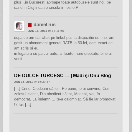
plus…in Bucuresti aproape toate autobuzele sunt noi, pe
cand in Cluj inca se circula in fosile:P
daniel rus
JAN 14, 2011
@ 17:11:56
dupa ce am dat click pe linkul pus la dispozitie de tine, am
gasit un abonament general RATB la 50 lei, cam exact ce
am scris si eu.
in legatura cu parcul auto, ai foarte mare dreptate. bine ai
venit!
DE DULCE TURCESC … | Madi şi Onu Blog
JAN 15, 2011
@ 15:39:47
[…] Crine, Credeam că ieri, Pe bune, te-ai convins, Cum
zelosul ziarist, Din obedient săltat, Mascat, vai, în
democrat, La îndemn…, te-a calomniat. Să fie iar promovat
!? Iar, […]