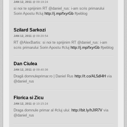
JAN 12, 2011
@ 09:19:24
si noi te sprijinim RT @daniel_rus: i-am scris primarului
Sorin Apostu #cluj
http://j.mp/fxyrGb
#peblog
Szilard Sarkozi
JAN 12, 2011
@ 09:20:54
RT @AlexBartis: si noi te sprijinim RT @daniel_rus: i-am
scris primarului Sorin Apostu #cluj
http://j.mp/fxyrGb
#peblog
Dan Ciulea
JAN 12, 2011
@ 09:40:36
Dragă domnuleprimar.ro | Daniel Rus
http://t.co/AL5dI4H
via
@daniel_rus
Florica si Zicu
JAN 12, 2011
@ 10:15:24
Draga domnule primar al #cluj ului:
http://bit.ly/hJIR7V
via
@daniel_rus