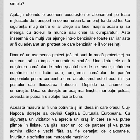
simplu?
Ajutaţi-i oferindu-le asemeni bucureştenilor abonament pe toate
mijloacele de transport in comun
urban
la un preţ fix de 50 lei. Cu
siguranţă mulţi dintre ei ar alege să lase maşina acasă şi să
meargă cu troleul la muncă sau chiar la cumpărături. Asta
înseamnă că mulţi vor ajunge într-o benzinărie foarte rar, iar asta
ar fi cu adevărat
un protest
pe care benzinăriile îl vor resimţi.
Doar că un asemenea proiect (că tot sunt la modă proiectele) nu
are cum să nu implice anumite schimbări. Una dintre ele ar fi
creşterea numărului de trolee şi autobuze de pe trasee, scăderea
numărului de ridicări auto, creşterea numărului de parcări
disponibile pentru cei pentru care autoturismul este trecut în fişa
postului sau fluidizarea traficului. Depinde ce anume se
urmăreşte. Dacă se doreşte un oraş mai liniştit, mai puţin poluat,
aceasta ar putea fi o soluţie foarte bună.
Această măsură ar fi una potrivită şi în ideea în care oraşul Cluj-
Napoca doreşte să devină Capitala Culturală Europeană. Cu
siguranţă un vizitator va aprecia un oraş în care se va putea
plimba în linişte, va găsi uşor un loc de parcare şi va putea
admira clădirile vechi fără să fie deranjat de claxoanele,
înjurăturile şoferilor sau motoarele maşinilor.