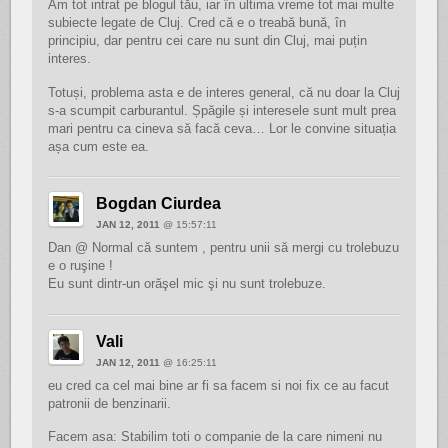
Am tot intrat pe blogul tău, iar în ultima vreme tot mai multe
subiecte legate de Cluj. Cred că e o treabă bună, în
principiu, dar pentru cei care nu sunt din Cluj, mai puțin
interes.
Totuși, problema asta e de interes general, că nu doar la Cluj
s-a scumpit carburantul. Șpăgile și interesele sunt mult prea
mari pentru ca cineva să facă ceva… Lor le convine situația
așa cum este ea.
Bogdan Ciurdea
JAN 12, 2011
@ 15:57:11
Dan @ Normal că suntem , pentru unii să mergi cu trolebuzu
e o ruşine !
Eu sunt dintr-un orăşel mic şi nu sunt trolebuze.
Vali
JAN 12, 2011
@ 16:25:11
eu cred ca cel mai bine ar fi sa facem si noi fix ce au facut
patronii de benzinarii.
Facem asa: Stabilim toti o companie de la care nimeni nu