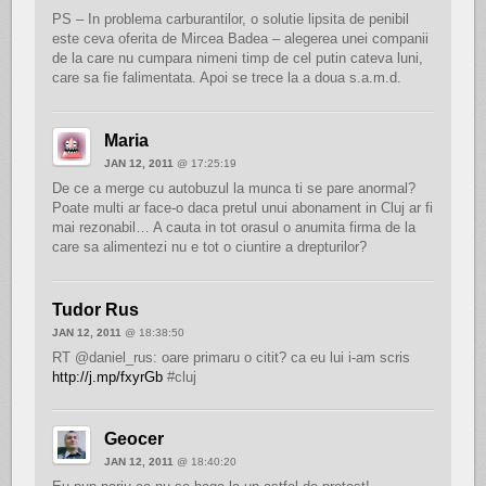
PS – In problema carburantilor, o solutie lipsita de penibil
este ceva oferita de Mircea Badea – alegerea unei companii
de la care nu cumpara nimeni timp de cel putin cateva luni,
care sa fie falimentata. Apoi se trece la a doua s.a.m.d.
Maria
JAN 12, 2011
@ 17:25:19
De ce a merge cu autobuzul la munca ti se pare anormal?
Poate multi ar face-o daca pretul unui abonament in Cluj ar fi
mai rezonabil… A cauta in tot orasul o anumita firma de la
care sa alimentezi nu e tot o ciuntire a drepturilor?
Tudor Rus
JAN 12, 2011
@ 18:38:50
RT @daniel_rus: oare primaru o citit? ca eu lui i-am scris
http://j.mp/fxyrGb
#cluj
Geocer
JAN 12, 2011
@ 18:40:20