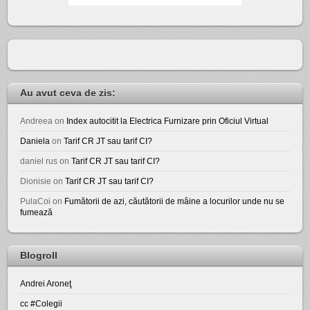
Au avut ceva de zis:
Andreea
on
Index autocitit la Electrica Furnizare prin Oficiul Virtual
Daniela
on
Tarif CR JT sau tarif CI?
daniel rus
on
Tarif CR JT sau tarif CI?
Dionisie
on
Tarif CR JT sau tarif CI?
PulaCoi
on
Fumătorii de azi, căutătorii de mâine a locurilor unde nu se
fumează
Blogroll
Andrei Aroneţ
cc #Colegii