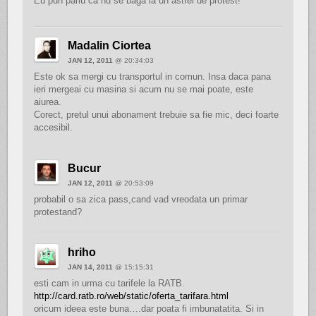
Eu pun pariu ca nu se baga la un astfel de protest!
Madalin Ciortea
JAN 12, 2011
@ 20:34:03
Este ok sa mergi cu transportul in comun. Insa daca pana
ieri mergeai cu masina si acum nu se mai poate, este
aiurea.
Corect, pretul unui abonament trebuie sa fie mic, deci foarte
accesibil.
Bucur
JAN 12, 2011
@ 20:53:09
probabil o sa zica pass,cand vad vreodata un primar
protestand?
hriho
JAN 14, 2011
@ 15:15:31
esti cam in urma cu tarifele la RATB.
http://card.ratb.ro/web/static/oferta_tarifara.html
oricum ideea este buna….dar poata fi imbunatatita. Si in