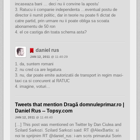
incaseaza bani … deci nu ii convine la apostu’
3. Ratucu ii companie independenta …eventual postu de
director ii numit politic, dar in teorie nu poate fi dictat de
catre partid, prin urmare nu ii poate obliga sa scoata
abonamentu de 50 ron
4. el ce castiga din toata schema asta?
daniel rus
JAN 12, 2011
@ 11:40:29
1. da, suntem romani
2. nu cred ca are legatura
3. nu, dar poate emite autorizatii de transport in regim maxi-
taxi ca si concurent al RATUC
4. imagine, voturi…
Tweets that mention Dragă domnuleprimar.ro |
Daniel Rus -- Topsy.com
JAN 12, 2011
@ 11:48:40
[…] This post was mentioned on Twitter by Dan Ciulea and
Szilard Sarkozi. Szilard Sarkozi said: RT @AlexBartis: si
noi te sprijinim RT @daniel_rus: i-am scris primarului Sorin