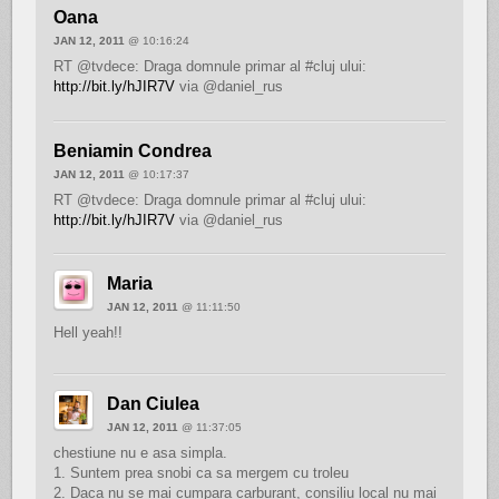
Oana
JAN 12, 2011
@ 10:16:24
RT @tvdece: Draga domnule primar al #cluj ului:
http://bit.ly/hJIR7V
via @daniel_rus
Beniamin Condrea
JAN 12, 2011
@ 10:17:37
RT @tvdece: Draga domnule primar al #cluj ului:
http://bit.ly/hJIR7V
via @daniel_rus
Maria
JAN 12, 2011
@ 11:11:50
Hell yeah!!
Dan Ciulea
JAN 12, 2011
@ 11:37:05
chestiune nu e asa simpla.
1. Suntem prea snobi ca sa mergem cu troleu
2. Daca nu se mai cumpara carburant, consiliu local nu mai