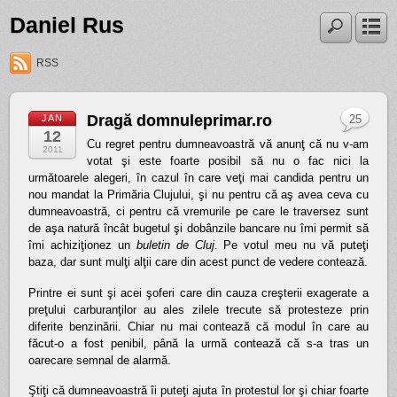
Daniel Rus
RSS
Dragă domnuleprimar.ro
JAN
25
12
Cu regret pentru dumneavoastră vă anunţ că nu v-am
2011
votat şi este foarte posibil să nu o fac nici la
următoarele alegeri, în cazul în care veţi mai candida pentru un
nou mandat la Primăria Clujului, şi nu pentru că aş avea ceva cu
dumneavoastră, ci pentru că vremurile pe care le traversez sunt
de aşa natură încât bugetul şi dobânzile bancare nu îmi permit să
îmi achiziţionez un
buletin de Cluj
.
Pe votul meu nu vă puteţi
baza, dar sunt mulţi alţii care din acest punct de vedere contează.
Printre ei sunt şi acei şoferi care din cauza creşterii exagerate a
preţului carburanţilor au ales zilele trecute să protesteze prin
diferite benzinării. Chiar nu mai contează că modul în care au
făcut-o a fost penibil, până la urmă contează că s-a tras un
oarecare semnal de alarmă.
Ştiţi că dumneavoastră îi puteţi ajuta în protestul lor şi chiar foarte