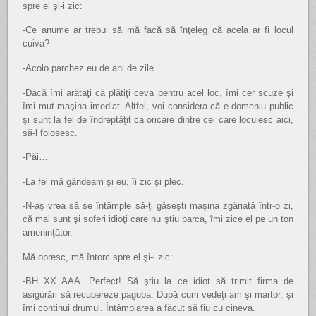
spre el şi-i zic:
-Ce anume ar trebui să mă facă să înţeleg că acela ar fi locul
cuiva?
-Acolo parchez eu de ani de zile.
-Dacă îmi arătaţi că plătiţi ceva pentru acel loc, îmi cer scuze şi
îmi mut maşina imediat. Altfel, voi considera că e domeniu public
şi sunt la fel de îndreptăţit ca oricare dintre cei care locuiesc aici,
să-l folosesc.
-Păi…
-La fel mă gândeam şi eu, îi zic şi plec.
-N-aş vrea să se întâmple să-ţi găseşti maşina zgâriată într-o zi,
că mai sunt şi soferi idioţi care nu ştiu parca, îmi zice el pe un ton
ameninţător.
Mă opresc, mă întorc spre el şi-i zic:
-BH XX AAA. Perfect! Să ştiu la ce idiot să trimit firma de
asigurări să recupereze paguba. După cum vedeţi am şi martor, şi
îmi continui drumul. Întâmplarea a făcut să fiu cu cineva.