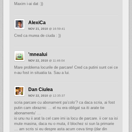
Maxim i-ai dat :))
AlexiCa
NOV 21, 2010
@ 16:59:41
Cred ca murea de ciuda : ))
'mnealui
NOV 22, 2010
@ 11:46:04
Mare problema locurile de parcare! Cred ca putini sunt cei ce
n-au fost in situatia ta. Sau a lui.
Dan Ciulea
NOV 22, 2010
@ 12:35:37
scria parcare cu abonament pa’colo’? ca daca scria, ai fost
putin cam obraznic … el nu era obligat sa iti arate tie
abonamentu’ …
io unu nu ii arat la cel care imi ia locu de parcare. ii cer sa isi
mute masina, daca nu o muta, il blochez si sun la primarie
… am scris si eu despre asta acum ceva timp (dar din