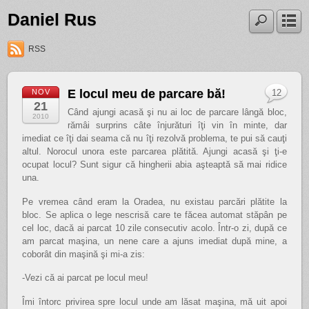
Daniel Rus
RSS
E locul meu de parcare bă!
NOV
12
21
Când ajungi acasă şi nu ai loc de parcare lângă bloc,
2010
rămâi surprins câte înjurături îţi vin în minte, dar
imediat ce îţi dai seama că nu îţi rezolvă problema, te pui să cauţi
altul. Norocul unora este parcarea plătită. Ajungi acasă şi ţi-e
ocupat locul? Sunt sigur că hingherii abia aşteaptă să mai ridice
una.
Pe vremea când eram la Oradea, nu existau parcări plătite la
bloc. Se aplica o lege nescrisă care te făcea automat stăpân pe
cel loc, dacă ai parcat 10 zile consecutiv acolo. Într-o zi, după ce
am parcat maşina, un nene care a ajuns imediat după mine, a
coborât din maşină şi mi-a zis:
-Vezi că ai parcat pe locul meu!
Îmi întorc privirea spre locul unde am lăsat maşina, mă uit apoi