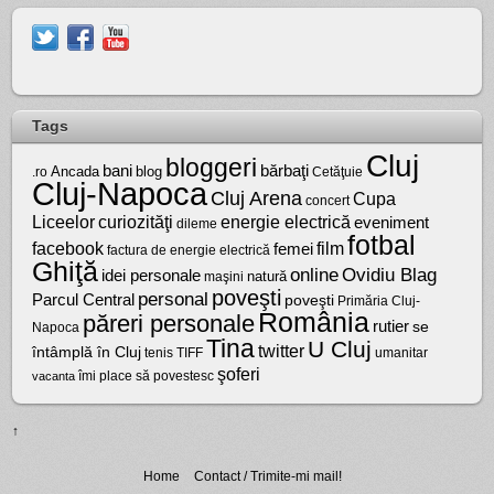
Tags
Cluj
bloggeri
bărbaţi
bani
Ancada
blog
.ro
Cetăţuie
Cluj-Napoca
Cluj Arena
Cupa
concert
Liceelor
curiozităţi
energie electrică
eveniment
dileme
fotbal
facebook
film
femei
factura de energie electrică
Ghiţă
online
Ovidiu Blag
idei personale
natură
maşini
poveşti
personal
Parcul Central
poveşti
Primăria Cluj-
România
păreri personale
rutier
se
Napoca
Tina
U Cluj
twitter
întâmplă în Cluj
tenis
umanitar
TIFF
şoferi
vacanta
îmi place să povestesc
↑
Home
Contact / Trimite-mi mail!