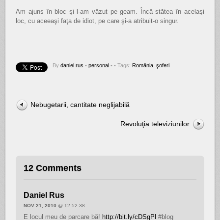
Am ajuns în bloc şi l-am văzut pe geam. Încă stătea în acelaşi
loc, cu aceeaşi faţa de idiot, pe care şi-a atribuit-o singur.
By
daniel rus
•
personal
•
• Tags:
România
,
şoferi
Nebugetarii, cantitate neglijabilă
Revoluţia televiziunilor
12 Comments
Daniel Rus
NOV 21, 2010
@ 12:52:38
E locul meu de parcare bă!
http://bit.ly/cDSgPl
#blog