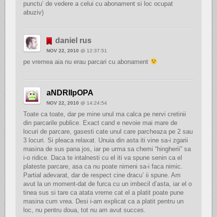
punctu’ de vedere a celui cu abonament si loc ocupat
abuziv)
daniel rus
NOV 22, 2010
@ 12:37:51
pe vremea aia nu erau parcari cu abonament
aNDRIIpOPA
NOV 22, 2010
@ 14:24:54
Toate ca toate, dar pe mine unul ma calca pe nervi cretinii
din parcarile publice. Exact cand e nevoie mai mare de
locuri de parcare, gasesti cate unul care parcheaza pe 2 sau
3 locuri. Si pleaca relaxat. Unuia din asta iti vine sa-i zgarii
masina de sus pana jos, iar pe urma sa chemi “hingherii” sa
i-o ridice. Daca te intalnesti cu el iti va spune senin ca el
plateste parcare, asa ca nu poate nimeni sa-i faca nimic.
Partial adevarat, dar de respect cine dracu’ ii spune. Am
avut la un moment-dat de furca cu un imbecil d’asta, iar el o
tinea sus si tare ca atata vreme cat el a platit poate pune
masina cum vrea. Desi i-am explicat ca a platit pentru un
loc, nu pentru doua, tot nu am avut succes.