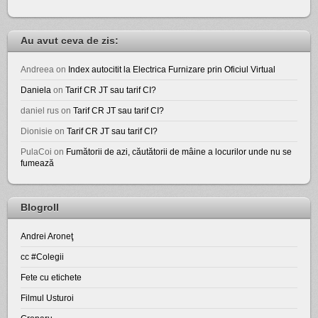
Au avut ceva de zis:
Andreea
on
Index autocitit la Electrica Furnizare prin Oficiul Virtual
Daniela
on
Tarif CR JT sau tarif CI?
daniel rus
on
Tarif CR JT sau tarif CI?
Dionisie
on
Tarif CR JT sau tarif CI?
PulaCoi
on
Fumătorii de azi, căutătorii de mâine a locurilor unde nu se
fumează
Blogroll
Andrei Aroneţ
cc #Colegii
Fete cu etichete
Filmul Usturoi