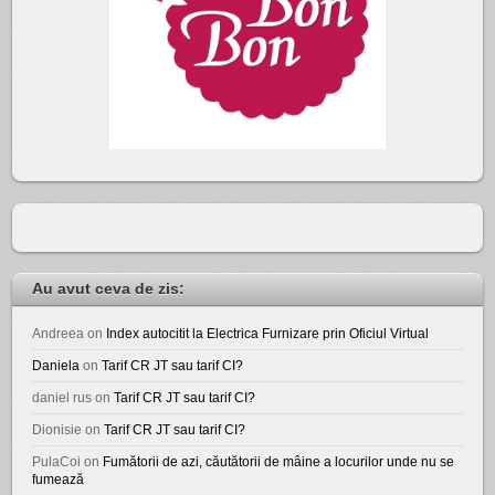
Au avut ceva de zis:
Andreea
on
Index autocitit la Electrica Furnizare prin Oficiul Virtual
Daniela
on
Tarif CR JT sau tarif CI?
daniel rus
on
Tarif CR JT sau tarif CI?
Dionisie
on
Tarif CR JT sau tarif CI?
PulaCoi
on
Fumătorii de azi, căutătorii de mâine a locurilor unde nu se
fumează