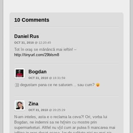
10 Comments
Daniel Rus
OCT 31, 2010
@ 12:20:45
Tot în oraş se mănâncă mai ieftin! –
http://tinyurl.com/29blsm8
Bogdan
OCT 31, 2010
@ 16:31:59
:))) degustam pana ce ne saturam… sau cum?
Zina
OCT 31, 2010
@ 20:25:29
N-am inteles, asta e o reclama la ceva?! Ori, vorba lui
Bogdan, ne indemni sa ne hr[nim cu mostre prin
supermarketuri. Altfel nu v[d cum ar putea fi mancarea mai
ieftina in oras decat acasa. Iar de calitate nici nu mai zic.