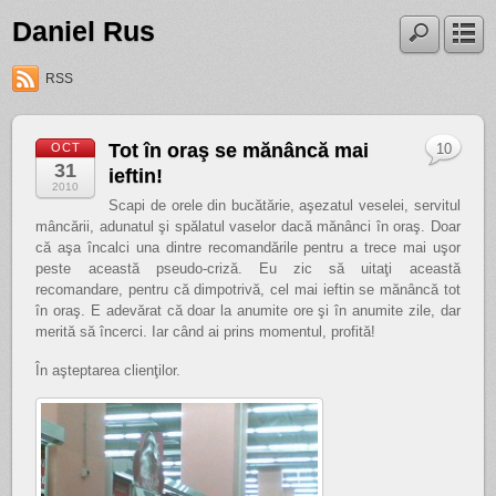
Daniel Rus
RSS
Tot în oraş se mănâncă mai
OCT
10
31
ieftin!
2010
Scapi de orele din bucătărie, aşezatul veselei, servitul
mâncării, adunatul şi spălatul vaselor dacă mănânci în oraş. Doar
că aşa încalci una dintre recomandările pentru a trece mai uşor
peste această pseudo-criză. Eu zic să uitaţi această
recomandare, pentru că dimpotrivă, cel mai ieftin se mănâncă tot
în oraş. E adevărat că doar la anumite ore şi în anumite zile, dar
merită să încerci. Iar când ai prins momentul, profită!
În aşteptarea clienţilor.