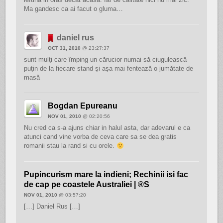
Ma gandesc ca ai facut o gluma…
daniel rus
OCT 31, 2010
@ 23:27:37
sunt mulţi care împing un cărucior numai să ciugulească
puţin de la fiecare stand şi aşa mai fentează o jumătate de
masă
Bogdan Epureanu
NOV 01, 2010
@ 02:20:56
Nu cred ca s-a ajuns chiar in halul asta, dar adevarul e ca
atunci cand vine vorba de ceva care sa se dea gratis
romanii stau la rand si cu orele.
Pupincurism mare la indieni; Rechinii isi fac
de cap pe coastele Australiei | ®S
NOV 01, 2010
@ 03:57:20
[…] Daniel Rus […]