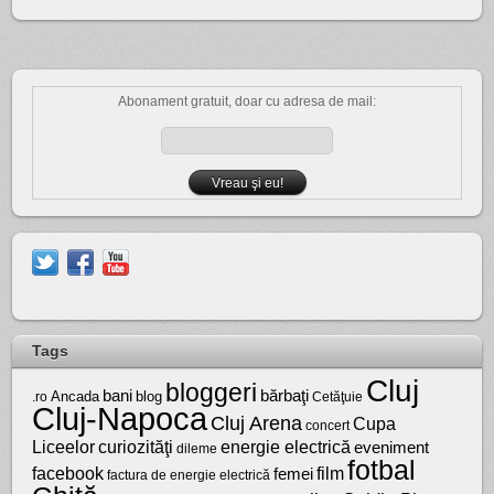
Abonament gratuit, doar cu adresa de mail:
Tags
Cluj
bloggeri
bărbaţi
bani
Ancada
blog
.ro
Cetăţuie
Cluj-Napoca
Cluj Arena
Cupa
concert
Liceelor
curiozităţi
energie electrică
eveniment
dileme
fotbal
facebook
film
femei
factura de energie electrică