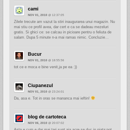
cami
NOV 01, 2010
@ 12:37:05
Zilele trecute am vazut la stiri inaugurarea unui magazin. Nu
mai stiu ce profil avea, dar cert e ca se dadeau mezeluri
gratis. Si ghici ce: se calcau in picioare pentru o feliuta de
salam. Dupa 5 minute n-a mai ramas nimic. Concluzie…
Bucur
NOV 01, 2010
@ 18:55:56
tot ce e moca e bine venit,ja pe ea :))
Ciupanezul
NOV 01, 2010
@ 23:24:01
Da, asa e. Tot in oras se mananca mai ieftin!
blog de cartoteca
NOV 06, 2010
@ 20:07:02
Asta e cum e dar mai tari sunt aia acre se duc in piata:pot