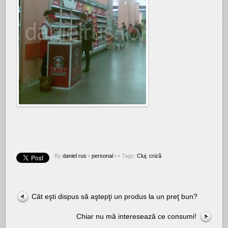
By
daniel rus
•
personal
•
• Tags:
Cluj
,
criză
Cât eşti dispus să aştepţi un produs la un preţ bun?
Chiar nu mă interesează ce consumi!