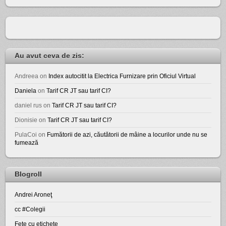
Au avut ceva de zis:
Andreea
on
Index autocitit la Electrica Furnizare prin Oficiul Virtual
Daniela
on
Tarif CR JT sau tarif CI?
daniel rus
on
Tarif CR JT sau tarif CI?
Dionisie
on
Tarif CR JT sau tarif CI?
PulaCoi
on
Fumătorii de azi, căutătorii de mâine a locurilor unde nu se
fumează
Blogroll
Andrei Aroneţ
cc #Colegii
Fete cu etichete