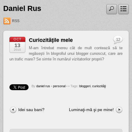
Daniel Rus
RSS
Curiozităţile mele
OCT
12
13
M-am întrebat mereu cât de mult contează să te
2010
regăseşti în blogrollul unui blogger cunoscut, care are
un trafic mare? Se simte în numărul vizitatorilor proprii?
By
daniel rus
•
personal
•
• Tags:
bloggeri
,
curiozităţi
Idei sau bani?
Luminaţi-mă şi pe mine!