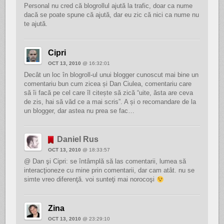
Personal nu cred că blogrollul ajută la trafic, doar ca nume
dacă se poate spune că ajută, dar eu zic că nici ca nume nu
te ajută.
Cipri
OCT 13, 2010
@ 16:32:01
Decât un loc în blogroll-ul unui blogger cunoscut mai bine un
comentariu bun cum zicea și Dan Ciulea, comentariu care
să îi facă pe cel care îl citește să zică “uite, ăsta are ceva
de zis, hai să văd ce a mai scris”. A și o recomandare de la
un blogger, dar astea nu prea se fac…
Daniel Rus
OCT 13, 2010
@ 18:33:57
@ Dan şi Cipri: se întâmplă să las comentarii, lumea să
interacţioneze cu mine prin comentarii, dar cam atât. nu se
simte vreo diferenţă. voi sunteţi mai norocoşi
Zina
OCT 13, 2010
@ 23:29:10