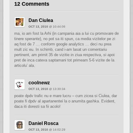
12 Comments
Dan Ciulea
OCT 13, 2010
@ 10:44:06
ma, io am fost la Arhi (in campania aia a lui cu promovare de
tinere sperante), no pot sa iti spun, ca media vizitelor pe zi
aq fost de 7 … conform google analytics … deci nu prea
mult zic eu. In schimb, cand i-am lasat un comentariu
pertinent, am primit 35 de vizitie in ziua respectiva, si apoi
pret de inca cateva saptamani tot primeam 5-6 vizite de la
articolu’ ala.
coolnewz
OCT 13, 2010
@ 13:30:34
poate dpdv trafic nu e mare lucru – cum zicea si Ciulea, dar
poate fi dpdv al apartanentei la o anumita gashka. Evident,
daca iti doresti sa fii acolo!
Daniel Rosca
OCT 13, 2010
@ 14:02:29