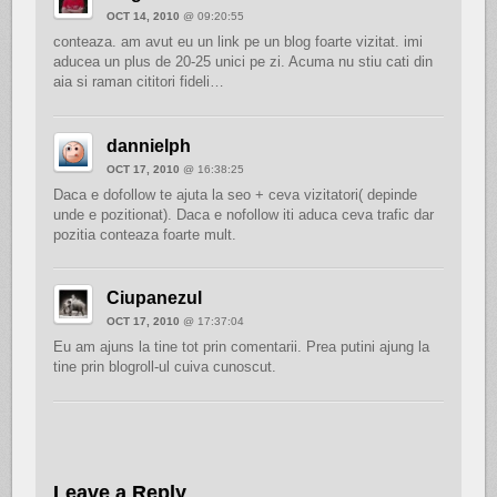
OCT 14, 2010
@ 09:20:55
conteaza. am avut eu un link pe un blog foarte vizitat. imi
aducea un plus de 20-25 unici pe zi. Acuma nu stiu cati din
aia si raman cititori fideli…
dannielph
OCT 17, 2010
@ 16:38:25
Daca e dofollow te ajuta la seo + ceva vizitatori( depinde
unde e pozitionat). Daca e nofollow iti aduca ceva trafic dar
pozitia conteaza foarte mult.
Ciupanezul
OCT 17, 2010
@ 17:37:04
Eu am ajuns la tine tot prin comentarii. Prea putini ajung la
tine prin blogroll-ul cuiva cunoscut.
Leave a Reply