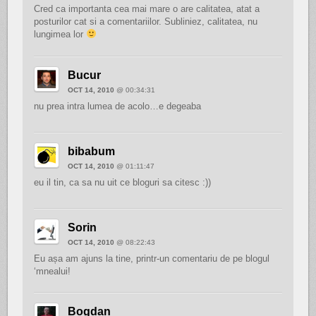
Cred ca importanta cea mai mare o are calitatea, atat a
posturilor cat si a comentariilor. Subliniez, calitatea, nu
lungimea lor
Bucur
OCT 14, 2010
@ 00:34:31
nu prea intra lumea de acolo…e degeaba
bibabum
OCT 14, 2010
@ 01:11:47
eu il tin, ca sa nu uit ce bloguri sa citesc :))
Sorin
OCT 14, 2010
@ 08:22:43
Eu așa am ajuns la tine, printr-un comentariu de pe blogul
‘mnealui!
Bogdan