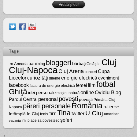
Tags
Cluj
bloggeri
bărbaţi
bani
Ancada
blog
.ro
Cetăţuie
Cluj-Napoca
Cluj Arena
Cupa
concert
Liceelor
curiozităţi
energie electrică
eveniment
dileme
fotbal
facebook
film
femei
factura de energie electrică
Ghiţă
online
Ovidiu Blag
idei personale
natură
maşini
poveşti
personal
Parcul Central
poveşti
Primăria Cluj-
România
păreri personale
rutier
se
Napoca
Tina
U Cluj
twitter
întâmplă în Cluj
tenis
umanitar
TIFF
şoferi
vacanta
îmi place să povestesc
↑