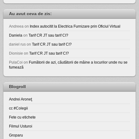
Au avut ceva de zis:
Andreea
on
Index autocitit la Electrica Furnizare prin Oficiul Virtual
Daniela
on
Tarif CR JT sau tarif CI?
daniel rus
on
Tarif CR JT sau tarif CI?
Dionisie
on
Tarif CR JT sau tarif CI?
PulaCoi
on
Fumătorii de azi, căutătorii de mâine a locurilor unde nu se
fumează
Blogroll
Andrei Aroneţ
cc #Colegii
Fete cu etichete
Filmul Usturoi
Groparu