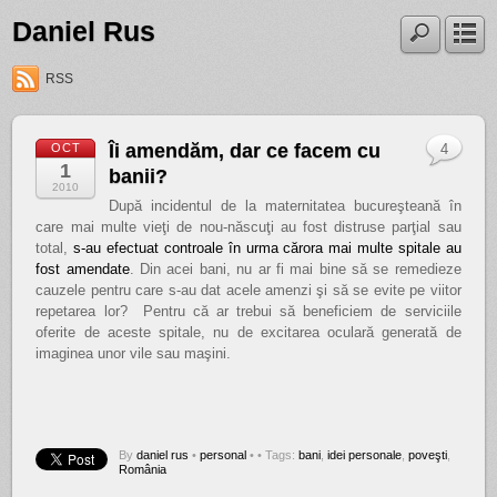
Daniel Rus
RSS
Îi amendăm, dar ce facem cu
OCT
4
1
banii?
2010
După incidentul de la maternitatea bucureşteană în
care mai multe vieţi de nou-născuţi au fost distruse parţial sau
total,
s-au efectuat controale în urma cărora mai multe spitale au
fost amendate
. Din acei bani, nu ar fi mai bine să se remedieze
cauzele pentru care s-au dat acele amenzi şi să se evite pe viitor
repetarea lor? Pentru că ar trebui să beneficiem de serviciile
oferite de aceste spitale, nu de excitarea oculară generată de
imaginea unor vile sau maşini.
By
daniel rus
•
personal
•
• Tags:
bani
,
idei personale
,
poveşti
,
România