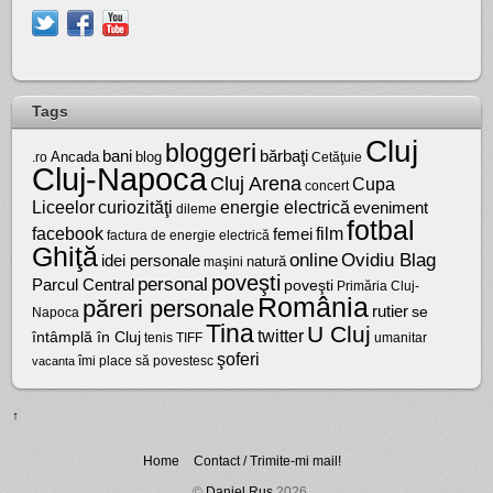
Tags
Cluj
bloggeri
bărbaţi
bani
Ancada
blog
.ro
Cetăţuie
Cluj-Napoca
Cluj Arena
Cupa
concert
Liceelor
curiozităţi
energie electrică
eveniment
dileme
fotbal
facebook
film
femei
factura de energie electrică
Ghiţă
online
Ovidiu Blag
idei personale
natură
maşini
poveşti
personal
Parcul Central
poveşti
Primăria Cluj-
România
păreri personale
rutier
se
Napoca
Tina
U Cluj
twitter
întâmplă în Cluj
tenis
umanitar
TIFF
şoferi
vacanta
îmi place să povestesc
↑
Home
Contact / Trimite-mi mail!
©
Daniel Rus
2026