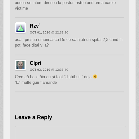
aceea se intorc din nou la posturi asteptand urmatoarele
victime
Rzv`
OCT 01, 2010
@ 22:31:20
asa-i prostia omeneasca.De ce sa ajuti un spital,2,3 cand iti
poti face ditai vila?
Cipri
OCT 03, 2010
@ 12:35:40
Cred că banii ăia au și fost “distribuiți” deja
“E” multe guri flămânde
Leave a Reply