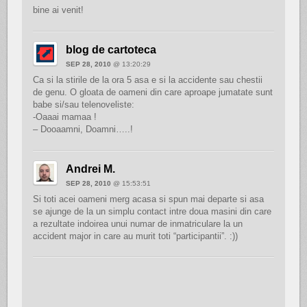
bine ai venit!
blog de cartoteca
SEP 28, 2010
@ 13:20:29
Ca si la stirile de la ora 5 asa e si la accidente sau chestii
de genu. O gloata de oameni din care aproape jumatate sunt
babe si/sau telenoveliste:
-Oaaai mamaa !
– Dooaamni, Doamni…..!
Andrei M.
SEP 28, 2010
@ 15:53:51
Si toti acei oameni merg acasa si spun mai departe si asa
se ajunge de la un simplu contact intre doua masini din care
a rezultate indoirea unui numar de inmatriculare la un
accident major in care au murit toti “participantii”. :))