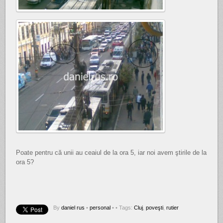
Poate pentru că unii au ceaiul de la ora 5, iar noi avem ştirile de la
ora 5?
By
daniel rus
•
personal
•
• Tags:
Cluj
,
poveşti
,
rutier