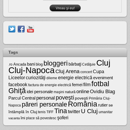
Tags
Cluj
bloggeri
bărbaţi
bani
Ancada
blog
.ro
Cetăţuie
Cluj-Napoca
Cluj Arena
Cupa
concert
Liceelor
curiozităţi
energie electrică
eveniment
dileme
fotbal
facebook
film
femei
factura de energie electrică
Ghiţă
online
Ovidiu Blag
idei personale
natură
maşini
poveşti
personal
Parcul Central
poveşti
Primăria Cluj-
România
păreri personale
rutier
se
Napoca
Tina
U Cluj
twitter
întâmplă în Cluj
tenis
umanitar
TIFF
şoferi
vacanta
îmi place să povestesc