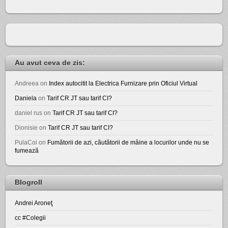
Au avut ceva de zis:
Andreea
on
Index autocitit la Electrica Furnizare prin Oficiul Virtual
Daniela
on
Tarif CR JT sau tarif CI?
daniel rus
on
Tarif CR JT sau tarif CI?
Dionisie
on
Tarif CR JT sau tarif CI?
PulaCoi
on
Fumătorii de azi, căutătorii de mâine a locurilor unde nu se
fumează
Blogroll
Andrei Aroneţ
cc #Colegii