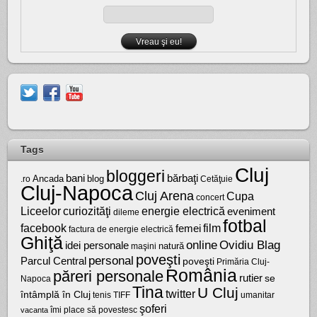
Tags
Cluj
bloggeri
bărbaţi
bani
Ancada
blog
.ro
Cetăţuie
Cluj-Napoca
Cluj Arena
Cupa
concert
Liceelor
curiozităţi
energie electrică
eveniment
dileme
fotbal
facebook
film
femei
factura de energie electrică
Ghiţă
online
Ovidiu Blag
idei personale
natură
maşini
poveşti
personal
Parcul Central
poveşti
Primăria Cluj-
România
păreri personale
rutier
se
Napoca
Tina
U Cluj
twitter
întâmplă în Cluj
tenis
umanitar
TIFF
şoferi
vacanta
îmi place să povestesc