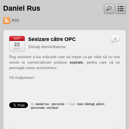
Daniel Rus
RSS
Sesizare către OPC
SEP
2
22
Stimaţi domni/doamne,
2010
Rog insistent a lua măsurile care se impun ca pe viitor să nu mai
existe la comercializare produse
expirate
, pentru care să se
perceapă sume astronomice.
Vă mulţumesc!
By
daniel rus
•
personal
•
• Tags:
bani
,
bărbaţi
,
păreri
personale
,
vechituri