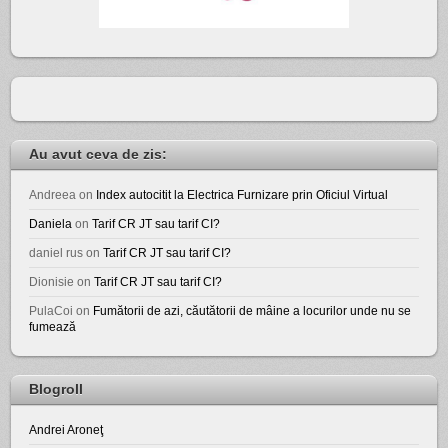
Au avut ceva de zis:
Andreea
on
Index autocitit la Electrica Furnizare prin Oficiul Virtual
Daniela
on
Tarif CR JT sau tarif CI?
daniel rus
on
Tarif CR JT sau tarif CI?
Dionisie
on
Tarif CR JT sau tarif CI?
PulaCoi
on
Fumătorii de azi, căutătorii de mâine a locurilor unde nu se
fumează
Blogroll
Andrei Aroneţ