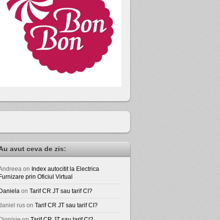
Au avut ceva de zis:
Andreea
on
Index autocitit la Electrica
Furnizare prin Oficiul Virtual
Daniela
on
Tarif CR JT sau tarif CI?
daniel rus
on
Tarif CR JT sau tarif CI?
Dionisie
on
Tarif CR JT sau tarif CI?