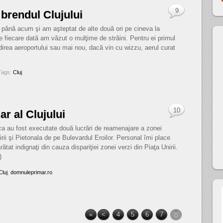
9
 brendul Clujului
i până acum şi am aşteptat de alte două ori pe cineva la
de fiecare dată am văzut o mulţime de străini. Pentru ei primul
adirea aeroportului sau mai nou, dacă vin cu wizzu, aerul curat
Tags:
Cluj
10
r al Clujului
poca au fost executate două lucrări de reamenajare a zonei
irii şi Pietonala de pe Bulevardul Eroilor. Personal îmi place
at indignaţi din cauza dispariţiei zonei verzi din Piaţa Unirii.
)
Cluj
,
domnuleprimar.ro
«
<
4
5
6
7
8