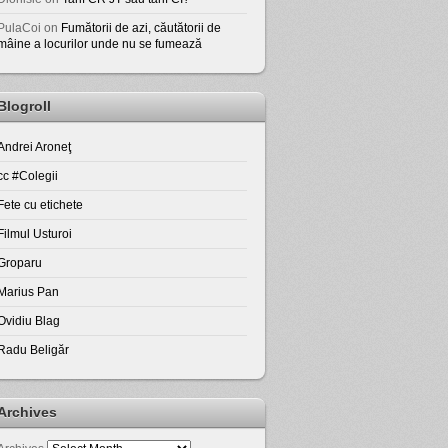
PulaCoi
on
Fumătorii de azi, căutătorii de
mâine a locurilor unde nu se fumează
Blogroll
Andrei Aroneţ
cc #Colegii
Fete cu etichete
Filmul Usturoi
Groparu
Marius Pan
Ovidiu Blag
Radu Beligăr
Archives