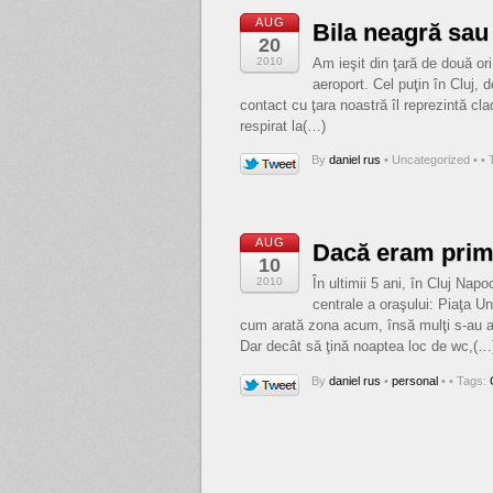
AUG
Bila neagră sau
20
2010
Am ieşit din ţară de două or
aeroport. Cel puţin în Cluj, 
contact cu ţara noastră îl reprezintă cl
respirat la(…)
By
daniel rus
•
Uncategorized •
• 
AUG
Dacă eram prima
10
2010
În ultimii 5 ani, în Cluj Na
centrale a oraşului: Piaţa Un
cum arată zona acum, însă mulţi s-au arăt
Dar decât să ţină noaptea loc de wc,(…
By
daniel rus
•
personal
•
• Tags: