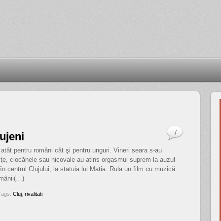
7
ujeni
atât pentru români cât şi pentru unguri. Vineri seara s-au
riţe, ciocănele sau nicovale au atins orgasmul suprem la auzul
în centrul Clujului, la statuia lui Matia. Rula un film cu muzică
omânii(…)
Tags:
Cluj
,
rivalitati