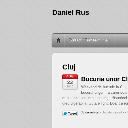
Daniel Rus
Contact / Trimite-mi mail!
Cluj
AUG
Bucuria unor Cl
23
2010
Weekend de bucurie la Cluj, 
bucurat ungurii, a căror scă
mult iubitei lor limbi ungureşti răsunând 
greu digerabilă. Guţă e light. Doar că r
By
daniel rus
•
Uncategorized •
• 