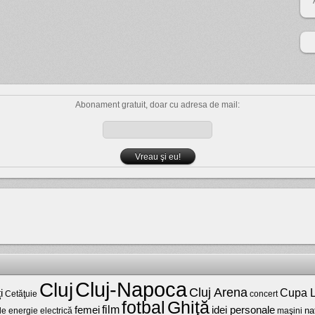
Abonament gratuit, doar cu adresa de mail:
Cluj-Napoca
Cluj
Cluj Arena
Cupa L
i
Cetăţuie
concert
fotbal
Ghiţă
film
femei
idei personale
na
maşini
de energie electrică