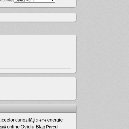
Archives
iceelor
curiozităţi
energie
dileme
online
Ovidiu Blag
Parcul
tură