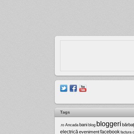
Tags
bloggeri
bărbaţ
bani
Ancada
blog
.ro
electrică
facebook
eveniment
factura 