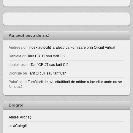
Au avut ceva de zis:
Andreea
on
Index autocitit la Electrica Furnizare prin Oficiul Virtual
Daniela
on
Tarif CR JT sau tarif CI?
daniel rus
on
Tarif CR JT sau tarif CI?
Dionisie
on
Tarif CR JT sau tarif CI?
PulaCoi
on
Fumătorii de azi, căutătorii de mâine a locurilor unde nu se
fumează
Blogroll
Andrei Aroneţ
cc #Colegii