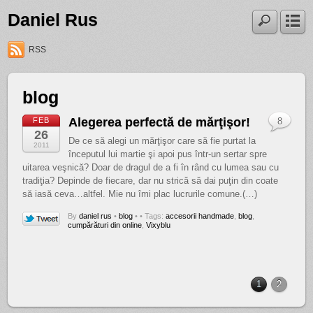
Daniel Rus
RSS
blog
Alegerea perfectă de mărţişor!
FEB
8
26
De ce să alegi un mărţişor care să fie purtat la
2011
începutul lui martie şi apoi pus într-un sertar spre
uitarea veşnică? Doar de dragul de a fi în rând cu lumea sau cu
tradiţia? Depinde de fiecare, dar nu strică să dai puţin din coate
să iasă ceva…altfel. Mie nu îmi plac lucrurile comune.(…)
By
daniel rus
•
blog
•
• Tags:
accesorii handmade
,
blog
,
cumpărături din online
,
Vixyblu
1
2