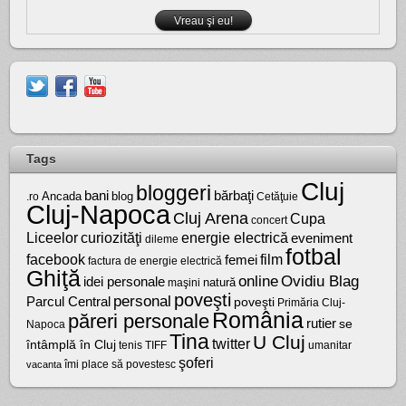
Tags
Cluj
bloggeri
bărbaţi
bani
Ancada
blog
.ro
Cetăţuie
Cluj-Napoca
Cluj Arena
Cupa
concert
Liceelor
curiozităţi
energie electrică
eveniment
dileme
fotbal
facebook
film
femei
factura de energie electrică
Ghiţă
online
Ovidiu Blag
idei personale
natură
maşini
poveşti
personal
Parcul Central
poveşti
Primăria Cluj-
România
păreri personale
rutier
se
Napoca
Tina
U Cluj
twitter
întâmplă în Cluj
tenis
umanitar
TIFF
şoferi
vacanta
îmi place să povestesc