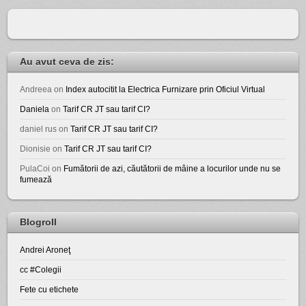
Au avut ceva de zis:
Andreea
on
Index autocitit la Electrica Furnizare prin Oficiul Virtual
Daniela
on
Tarif CR JT sau tarif CI?
daniel rus
on
Tarif CR JT sau tarif CI?
Dionisie
on
Tarif CR JT sau tarif CI?
PulaCoi
on
Fumătorii de azi, căutătorii de mâine a locurilor unde nu se
fumează
Blogroll
Andrei Aroneţ
cc #Colegii
Fete cu etichete