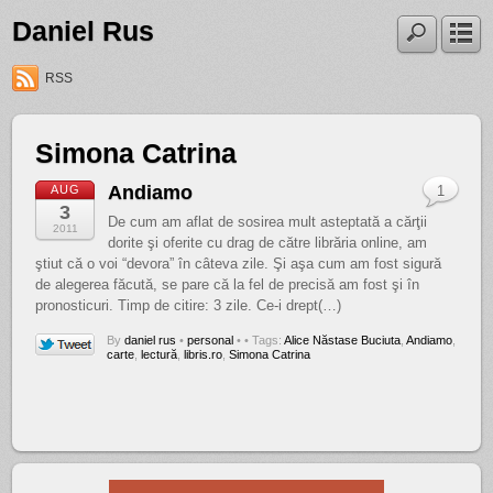
Daniel Rus
RSS
Simona Catrina
Andiamo
AUG
1
3
De cum am aflat de sosirea mult asteptată a cărţii
2011
dorite şi oferite cu drag de către librăria online, am
ştiut că o voi “devora” în câteva zile. Şi aşa cum am fost sigură
de alegerea făcută, se pare că la fel de precisă am fost şi în
pronosticuri. Timp de citire: 3 zile. Ce-i drept(…)
By
daniel rus
•
personal
•
• Tags:
Alice Năstase Buciuta
,
Andiamo
,
carte
,
lectură
,
libris.ro
,
Simona Catrina