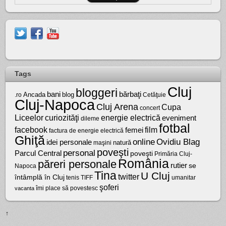
Tags
Cluj
bloggeri
bărbaţi
bani
Ancada
blog
.ro
Cetăţuie
Cluj-Napoca
Cluj Arena
Cupa
concert
Liceelor
curiozităţi
energie electrică
eveniment
dileme
fotbal
facebook
film
femei
factura de energie electrică
Ghiţă
online
Ovidiu Blag
idei personale
natură
maşini
poveşti
personal
Parcul Central
poveşti
Primăria Cluj-
România
păreri personale
rutier
se
Napoca
Tina
U Cluj
twitter
întâmplă în Cluj
tenis
umanitar
TIFF
şoferi
vacanta
îmi place să povestesc
↑