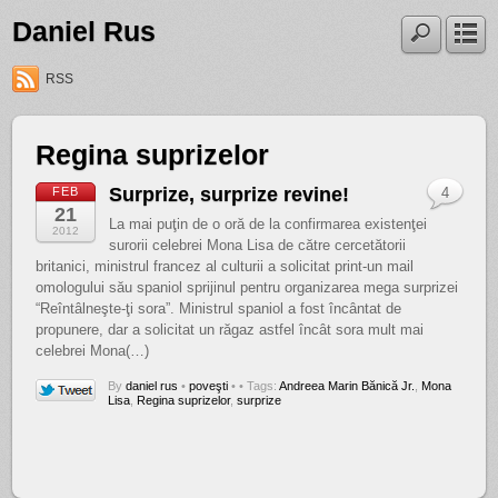
Daniel Rus
RSS
Regina suprizelor
Surprize, surprize revine!
FEB
4
21
La mai puţin de o oră de la confirmarea existenţei
2012
surorii celebrei Mona Lisa de către cercetătorii
britanici, ministrul francez al culturii a solicitat print-un mail
omologului său spaniol sprijinul pentru organizarea mega surprizei
“Reîntâlneşte-ţi sora”. Ministrul spaniol a fost încântat de
propunere, dar a solicitat un răgaz astfel încât sora mult mai
celebrei Mona(…)
By
daniel rus
•
poveşti
•
• Tags:
Andreea Marin Bănică Jr.
,
Mona
Lisa
,
Regina suprizelor
,
surprize