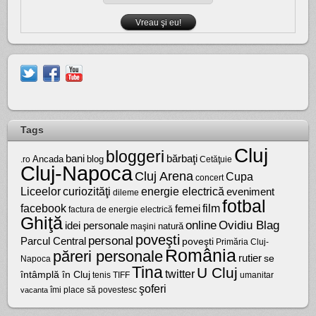
Tags
Cluj
bloggeri
bărbaţi
bani
Ancada
blog
.ro
Cetăţuie
Cluj-Napoca
Cluj Arena
Cupa
concert
Liceelor
curiozităţi
energie electrică
eveniment
dileme
fotbal
facebook
film
femei
factura de energie electrică
Ghiţă
online
Ovidiu Blag
idei personale
natură
maşini
poveşti
personal
Parcul Central
poveşti
Primăria Cluj-
România
păreri personale
rutier
se
Napoca
Tina
U Cluj
twitter
întâmplă în Cluj
tenis
umanitar
TIFF
şoferi
vacanta
îmi place să povestesc