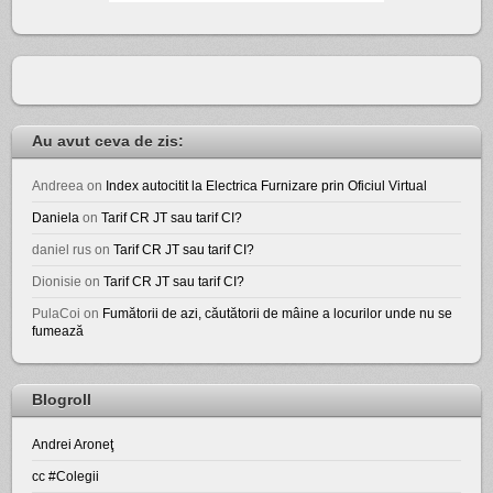
Au avut ceva de zis:
Andreea
on
Index autocitit la Electrica Furnizare prin Oficiul Virtual
Daniela
on
Tarif CR JT sau tarif CI?
daniel rus
on
Tarif CR JT sau tarif CI?
Dionisie
on
Tarif CR JT sau tarif CI?
PulaCoi
on
Fumătorii de azi, căutătorii de mâine a locurilor unde nu se
fumează
Blogroll
Andrei Aroneţ
cc #Colegii