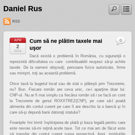
Daniel Rus
RSS
Cum să ne plătim taxele mai
APR
0
2
uşor
2014
Dacă există o problemă în România, cu siguranţă o
reprezintă dificultatea cu care contribuabilii reuşesc să-şi achite
taxele. De la oameni obişnuiţi, persoane fizice autorizate, firme
sau miniştri, toţi au această problemă.
Orice taxă la bugetul local sau de stat o plăteşti prin Trezorerie,
nu? Bun. Fiecare român are ceva unic, ce-i aparţine doar lui:
CNP-ul. Nu ar fi mai simplu ca fiecărui român să i se facă un cont
la Trezorerie de genul ROXXTREZ(CNP), pe care să-l poată
alimenta din contul curent pe care îl are deschis la o bancă şi în
care să-şi depună banii datoraţi statului?
Finanţele îmi trimit înştiinţarea de plată şi baza legală pentru care
este nevoie să-mi reţină acele taxe. Tot ce mai am de făcut este
să transfer din contul curent suma respectivă. Apoi, instituţiile