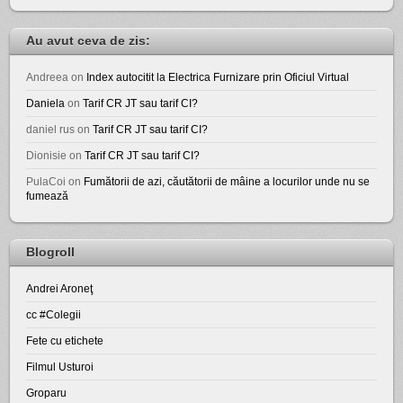
Au avut ceva de zis:
Andreea
on
Index autocitit la Electrica Furnizare prin Oficiul Virtual
Daniela
on
Tarif CR JT sau tarif CI?
daniel rus
on
Tarif CR JT sau tarif CI?
Dionisie
on
Tarif CR JT sau tarif CI?
PulaCoi
on
Fumătorii de azi, căutătorii de mâine a locurilor unde nu se
fumează
Blogroll
Andrei Aroneţ
cc #Colegii
Fete cu etichete
Filmul Usturoi
Groparu