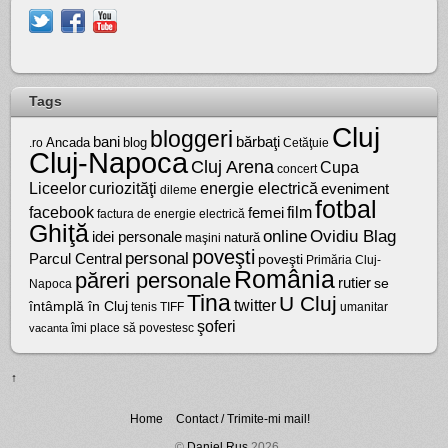
Tags
Cluj
bloggeri
bărbaţi
bani
Ancada
blog
.ro
Cetăţuie
Cluj-Napoca
Cluj Arena
Cupa
concert
Liceelor
curiozităţi
energie electrică
eveniment
dileme
fotbal
facebook
film
femei
factura de energie electrică
Ghiţă
online
Ovidiu Blag
idei personale
natură
maşini
poveşti
personal
Parcul Central
poveşti
Primăria Cluj-
România
păreri personale
rutier
se
Napoca
Tina
U Cluj
twitter
întâmplă în Cluj
tenis
umanitar
TIFF
şoferi
vacanta
îmi place să povestesc
↑
Home
Contact / Trimite-mi mail!
©
Daniel Rus
2026