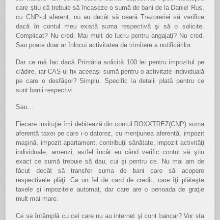
care ştiu că trebuie să încaseze o sumă de bani de la Daniel Rus,
cu CNP-ul aferent, nu au decât să ceară Trezoreriei să verifice
dacă în contul meu există suma respectivă şi să o solicite.
Complicat? Nu cred. Mai mult de lucru pentru angajaţi? Nu cred.
Sau poate doar ar înlocui activitatea de trimitere a notificărilor.
Dar ce mă fac dacă Primăria solicită 100 lei pentru impozitul pe
clădire, iar CAS-ul fix aceeaşi sumă pentru o activitate individuală
pe care o desfăşor? Simplu. Specific la detalii plată pentru ce
sunt banii respectivi.
Sau…
Fiecare insituţie îmi debitează din contul ROXXTREZ(CNP) suma
aferentă taxei pe care i-o datorez, cu menţiunea aferentă, impozit
maşină, impozit apartament, contribuţii sănătate, impozit activităţi
individuale, amenzi, astfel încât eu când verific contul să ştiu
exact ce sumă trebuie să dau, cui şi pentru ce. Nu mai am de
făcut decât să transfer suma de bani care să acopere
respectivele plăţi. Ca un fel de card de credit, care îţi plăteşte
taxele şi impozitele automat, dar care are o perioada de graţie
mult mai mare.
Ce se întâmplă cu cei care nu au internet şi cont bancar? Vor sta