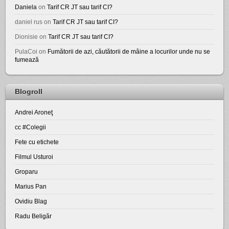
Daniela
on
Tarif CR JT sau tarif CI?
daniel rus
on
Tarif CR JT sau tarif CI?
Dionisie
on
Tarif CR JT sau tarif CI?
PulaCoi
on
Fumătorii de azi, căutătorii de mâine a locurilor unde nu se
fumează
Blogroll
Andrei Aroneţ
cc #Colegii
Fete cu etichete
Filmul Usturoi
Groparu
Marius Pan
Ovidiu Blag
Radu Beligăr