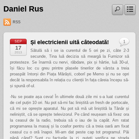
Daniel Rus
RSS
Și electricienii uită câteodată!
SEP
1
17
Sătulă să i se ia curentul de 5 ori pe zi, câte 2-3
2013
secunde, Tina luă decizia să meargă la Furnizor să
protesteze. Se înarmă cu nervi, răbdare, pix și hârtie, luă 30-ul,
își făcu loc cu greu printre plasele tinerilor de vârsta a treia
proaspăt întorși din Piața Mărăști, coborî pe Memo și nu se opri
decât la responsabila în relația cu clienții în fața căreia începu să-
și spună of-ul.
-Nu se poate așa ceva! În ultimele două zile mi s-a luat curentul
de cel puțin 10 ori. Nu pot să-mi fac liniștită un fresh de portocale,
că mi se oprește aparatul. Nu pot să mă uit liniștită la Tânăr și
neliniștit, că se oprește televizorul. Pe când reușeam să fixez ora
la ceasul de la radio, trebuia să o iau de la capăt. Am ratat
programarea la masaj și la coafor pentru că a treia oară am fixat
ceasul cu o oră înapoi. Mi-am dat peste cap tot programul. Păi
până când? Sunt cu facturile la zi, puteți verifica pe strada