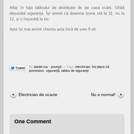
Aflat în fața tabloului de distribuție de pe casa scării, Ghiță
deșurubă siguranța. Își aminti că doamna Ivona stă la 11, nu la
12, și o înșurubă la loc.
Apoi își mai aminti chestia asta încă de vreo 9 ori.
By
daniel rus
•
poveşti
•
• Tags:
electrician
,
îmi place să
povestesc
,
siguranță
,
tablou de siguranțe
Electrician de ocazie
Nu e normal!
One Comment