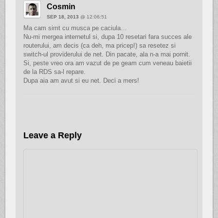
Cosmin
SEP 18, 2013
@ 12:06:51
Ma cam simt cu musca pe caciula…
Nu-mi mergea internetul si, dupa 10 resetari fara succes ale
routerului, am decis (ca deh, ma pricep!) sa resetez si
switch-ul providerului de net. Din pacate, ala n-a mai pornit.
Si, peste vreo ora am vazut de pe geam cum veneau baietii
de la RDS sa-l repare.
Dupa aia am avut si eu net. Deci a mers!
Leave a Reply