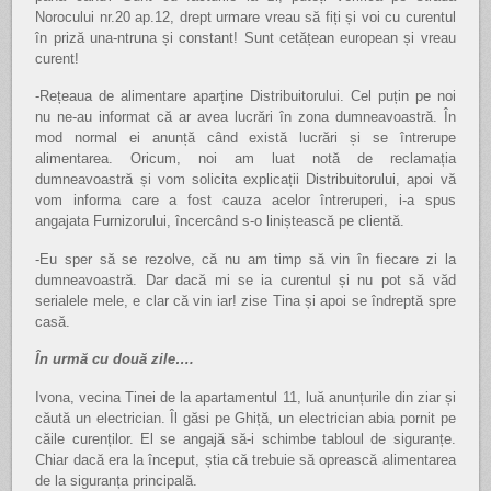
Norocului nr.20 ap.12, drept urmare vreau să fiți și voi cu curentul
în priză una-ntruna și constant! Sunt cetățean european și vreau
curent!
-Rețeaua de alimentare aparține Distribuitorului. Cel puțin pe noi
nu ne-au informat că ar avea lucrări în zona dumneavoastră. În
mod normal ei anunță când există lucrări și se întrerupe
alimentarea. Oricum, noi am luat notă de reclamația
dumneavoastră și vom solicita explicații Distribuitorului, apoi vă
vom informa care a fost cauza acelor întreruperi, i-a spus
angajata Furnizorului, încercând s-o liniștească pe clientă.
-Eu sper să se rezolve, că nu am timp să vin în fiecare zi la
dumneavoastră. Dar dacă mi se ia curentul și nu pot să văd
serialele mele, e clar că vin iar! zise Tina și apoi se îndreptă spre
casă.
În urmă cu două zile….
Ivona, vecina Tinei de la apartamentul 11, luă anunțurile din ziar și
căută un electrician. Îl găsi pe Ghiță, un electrician abia pornit pe
căile curenților. El se angajă să-i schimbe tabloul de siguranțe.
Chiar dacă era la început, știa că trebuie să oprească alimentarea
de la siguranța principală.