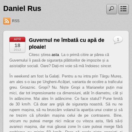
Daniel Rus
RSS
Guvernul ne îmbată cu apă de
APR
1
18
ploaie!
2013
Citesc știrea
asta
. La o primă citire ar părea că
Guvernului îi pasă de siguranța plătitorilor de impozite și a
asistaților sociali. Oare? Dați-mi voie să mă îndoiesc sincer.
În weekend am fost la Galați. Pentru a nu intra prin Târgu Mureș,
am ales s-o iau pe Ungheni-Acățari, varianta de ocolire a traficului
greu. Groaznic. Gropi? Nu. Niște Gropi a Marianelor puțin mai
mici, dar tot impresionante ca dimensiuni, atât în diametru, cât și
în adâncime. Mai ales în adâncime. Ce face statul? Pune limită
de 30 km/h. Că doar are grijă de siguranța noastră. Să nu ne
rupem mașina, să nu bruscăm volanul la apariția unui crater și să
ne trezim că șifonăm mașina celui de pe contrasens. Bine,
oricum nu puteai merge nici măcar cu viteza asta, fără să-ți
avariezi mașina, dar mai găseai zone în care puteai merge fără