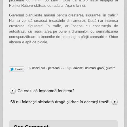
probleme cu minim 50 km/h. Doar că acolo niște angajați ai
Poliției Rutiere stăteau cu radarul. Așa e la noi.
Guvernul plănuiește măsuri pentru creșterea siguranței în trafic?
Nu. Ei vor să crească încasările din amenzi. Dacă i-ar interesa
creșterea siguranței în trafic, ar începe cu construcția de
autostrăzi, cu reabilitarea pe bune a drumurilor, cu semnalizarea
corespunzătoare a trecerilor de pietoni și a părții carosabile. Orice
altceva e apă de ploaie.
By
daniel rus
•
personal
•
• Tags:
amenzi
,
drumuri
,
gropi
,
guvern
Ce crezi că înseamnă fericirea?
Să nu foloseşti niciodată dragă şi drac în aceeaşi frază!