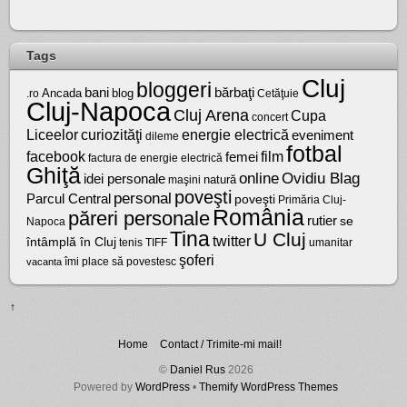
Tags
Cluj
bloggeri
bărbaţi
bani
Ancada
blog
.ro
Cetăţuie
Cluj-Napoca
Cluj Arena
Cupa
concert
Liceelor
curiozităţi
energie electrică
eveniment
dileme
fotbal
facebook
film
femei
factura de energie electrică
Ghiţă
online
Ovidiu Blag
idei personale
natură
maşini
poveşti
personal
Parcul Central
poveşti
Primăria Cluj-
România
păreri personale
rutier
se
Napoca
Tina
U Cluj
twitter
întâmplă în Cluj
tenis
umanitar
TIFF
şoferi
vacanta
îmi place să povestesc
↑
Home
Contact / Trimite-mi mail!
©
Daniel Rus
2026
Powered by
WordPress
•
Themify WordPress Themes