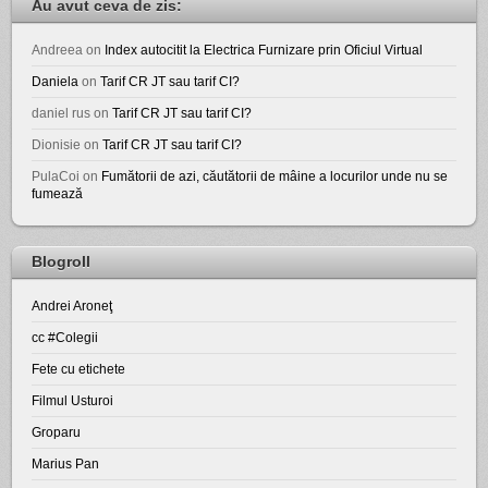
Au avut ceva de zis:
Andreea
on
Index autocitit la Electrica Furnizare prin Oficiul Virtual
Daniela
on
Tarif CR JT sau tarif CI?
daniel rus
on
Tarif CR JT sau tarif CI?
Dionisie
on
Tarif CR JT sau tarif CI?
PulaCoi
on
Fumătorii de azi, căutătorii de mâine a locurilor unde nu se
fumează
Blogroll
Andrei Aroneţ
cc #Colegii
Fete cu etichete
Filmul Usturoi
Groparu
Marius Pan