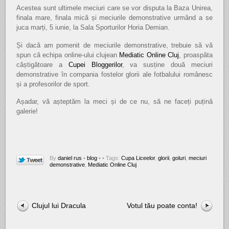
Acestea sunt ultimele meciuri care se vor disputa la Baza Unirea,
finala mare, finala mică și meciurile demonstrative urmând a se
juca marți, 5 iunie, la Sala Sporturilor Horia Demian.
Și dacă am pomenit de meciurile demonstrative, trebuie să vă
spun că echipa online-ului clujean
Mediatic Online Cluj
, proaspăta
câștigătoare a
Cupei Bloggerilor
, va susține două meciuri
demonstrative în compania fostelor glorii ale fotbalului românesc
și a profesorilor de sport.
Așadar, vă așteptăm la meci și de ce nu, să ne faceți puțină
galerie!
By
daniel rus
•
blog
•
• Tags:
Cupa Liceelor
,
glorii
,
goluri
,
meciuri
demonstrative
,
Mediatic Online Cluj
Clujul lui Dracula
Votul tău poate conta!