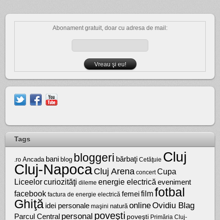
Abonament gratuit, doar cu adresa de mail:
Tags
Cluj
bloggeri
bărbaţi
bani
Ancada
blog
.ro
Cetăţuie
Cluj-Napoca
Cluj Arena
Cupa
concert
Liceelor
curiozităţi
energie electrică
eveniment
dileme
fotbal
facebook
film
femei
factura de energie electrică
Ghiţă
online
Ovidiu Blag
idei personale
natură
maşini
poveşti
personal
Parcul Central
poveşti
Primăria Cluj-