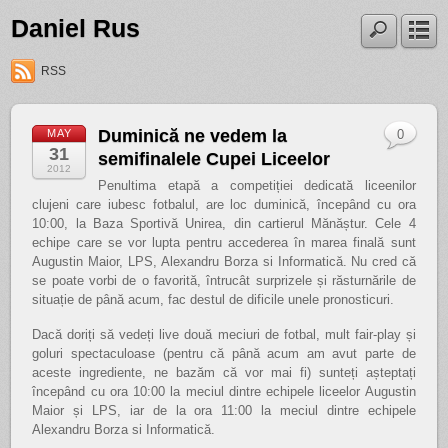
Daniel Rus
RSS
Duminică ne vedem la
MAY
0
31
semifinalele Cupei Liceelor
2012
Penultima etapă a competiției dedicată liceenilor
clujeni care iubesc fotbalul, are loc duminică, începând cu ora
10:00, la Baza Sportivă Unirea, din cartierul Mănăștur. Cele 4
echipe care se vor lupta pentru accederea în marea finală sunt
Augustin Maior, LPS, Alexandru Borza si Informatică. Nu cred că
se poate vorbi de o favorită, întrucât surprizele și răsturnările de
situație de până acum, fac destul de dificile unele pronosticuri.
Dacă doriți să vedeți live două meciuri de fotbal, mult fair-play și
goluri spectaculoase (pentru că până acum am avut parte de
aceste ingrediente, ne bazăm că vor mai fi) sunteți așteptați
începând cu ora 10:00 la meciul dintre echipele liceelor Augustin
Maior și LPS, iar de la ora 11:00 la meciul dintre echipele
Alexandru Borza si Informatică.