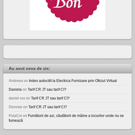
Au avut ceva de zis:
Andreea
on
Index autocitit la Electrica Furnizare prin Oficiul Virtual
Daniela
on
Tarif CR JT sau tarif CI?
daniel rus
on
Tarif CR JT sau tarif CI?
Dionisie
on
Tarif CR JT sau tarif CI?
PulaCoi
on
Fumătorii de azi, căutătorii de mâine a locurilor unde nu se
fumează