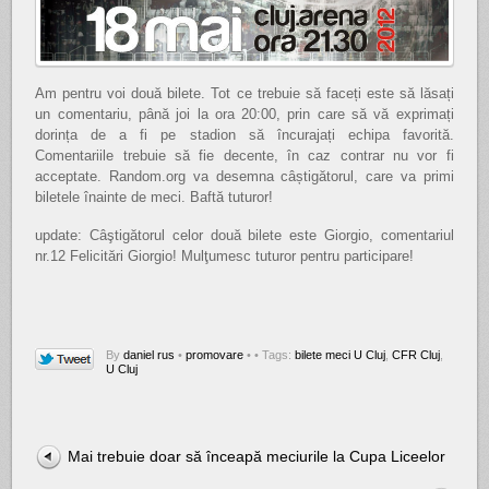
Am pentru voi două bilete. Tot ce trebuie să faceți este să lăsați
un comentariu, până joi la ora 20:00, prin care să vă exprimați
dorința de a fi pe stadion să încurajați echipa favorită.
Comentariile trebuie să fie decente, în caz contrar nu vor fi
acceptate. Random.org va desemna câștigătorul, care va primi
biletele înainte de meci. Baftă tuturor!
update: Câştigătorul celor două bilete este Giorgio, comentariul
nr.12 Felicitări Giorgio! Mulţumesc tuturor pentru participare!
By
daniel rus
•
promovare
•
• Tags:
bilete meci U Cluj
,
CFR Cluj
,
U Cluj
Mai trebuie doar să înceapă meciurile la Cupa Liceelor