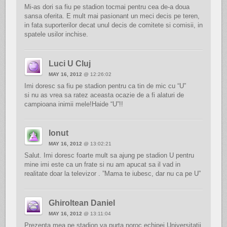
Mi-as dori sa fiu pe stadion tocmai pentru cea de-a doua
sansa oferita. E mult mai pasionant un meci decis pe teren,
in fata suporterilor decat unul decis de comitete si comisii, in
spatele usilor inchise.
Luci U Cluj
MAY 16, 2012
@ 12:26:02
Imi doresc sa fiu pe stadion pentru ca tin de mic cu “U”
si nu as vrea sa ratez aceasta ocazie de a fi alaturi de
campioana inimii mele!Haide “U”!!
Ionut
MAY 16, 2012
@ 13:02:21
Salut. Imi doresc foarte mult sa ajung pe stadion U pentru
mine imi este ca un frate si nu am apucat sa il vad in
realitate doar la televizor . ”Mama te iubesc, dar nu ca pe U”
Ghiroltean Daniel
MAY 16, 2012
@ 13:11:04
Prezenta mea pe stadion va purta noroc echipei Universitatii