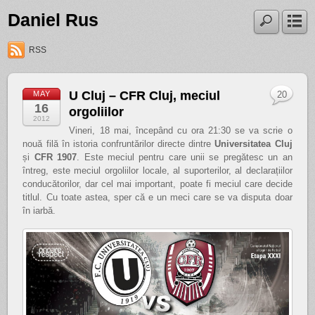
Daniel Rus
RSS
U Cluj – CFR Cluj, meciul
MAY
20
16
orgoliilor
2012
Vineri, 18 mai, începând cu ora 21:30 se va scrie o
nouă filă în istoria confruntărilor directe dintre
Universitatea Cluj
și
CFR 1907
. Este meciul pentru care unii se pregătesc un an
întreg, este meciul orgoliilor locale, al suporterilor, al declarațiilor
conducătorilor, dar cel mai important, poate fi meciul care decide
titlul. Cu toate astea, sper că e un meci care se va disputa doar
în iarbă.