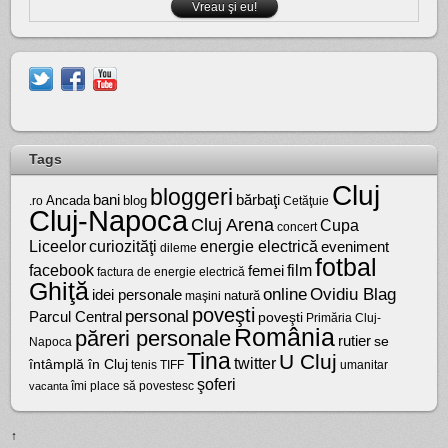
Tags
Cluj
bloggeri
bărbaţi
bani
Ancada
blog
.ro
Cetăţuie
Cluj-Napoca
Cluj Arena
Cupa
concert
Liceelor
curiozităţi
energie electrică
eveniment
dileme
fotbal
facebook
film
femei
factura de energie electrică
Ghiţă
online
Ovidiu Blag
idei personale
natură
maşini
poveşti
personal
Parcul Central
poveşti
Primăria Cluj-
România
păreri personale
rutier
se
Napoca
Tina
U Cluj
twitter
întâmplă în Cluj
tenis
umanitar
TIFF
şoferi
vacanta
îmi place să povestesc
↑