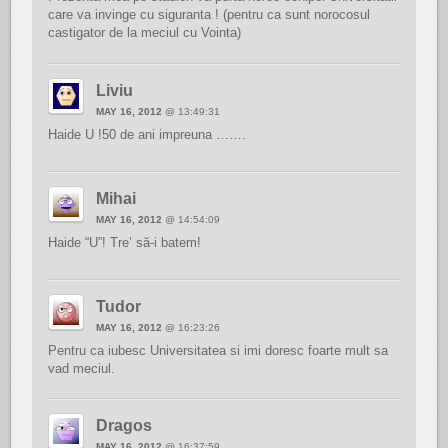
care va invinge cu siguranta ! (pentru ca sunt norocosul
castigator de la meciul cu Vointa)
Liviu
MAY 16, 2012
@ 13:49:31
Haide U !50 de ani impreuna …….
Mihai
MAY 16, 2012
@ 14:54:09
Haide “U”! Tre’ să-i batem!
Tudor
MAY 16, 2012
@ 16:23:26
Pentru ca iubesc Universitatea si imi doresc foarte mult sa
vad meciul.
Dragos
MAY 16, 2012
@ 16:37:59