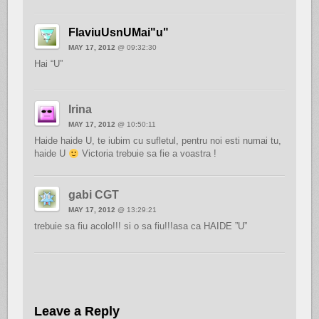
FlaviuUsnUMai"u"
MAY 17, 2012
@ 09:32:30
Hai “U”
Irina
MAY 17, 2012
@ 10:50:11
Haide haide U, te iubim cu sufletul, pentru noi esti numai tu,
haide U
Victoria trebuie sa fie a voastra !
gabi CGT
MAY 17, 2012
@ 13:29:21
trebuie sa fiu acolo!!! si o sa fiu!!!asa ca HAIDE ”U”
Leave a Reply