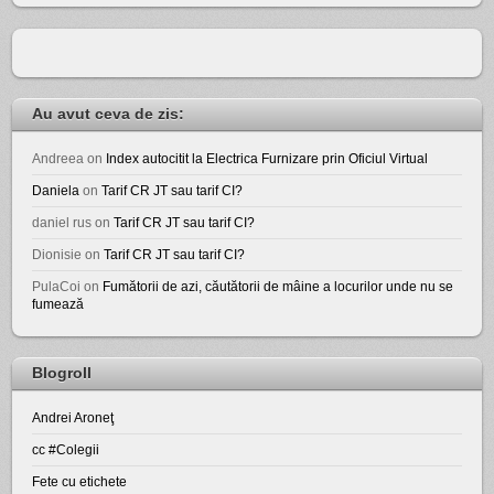
Au avut ceva de zis:
Andreea
on
Index autocitit la Electrica Furnizare prin Oficiul Virtual
Daniela
on
Tarif CR JT sau tarif CI?
daniel rus
on
Tarif CR JT sau tarif CI?
Dionisie
on
Tarif CR JT sau tarif CI?
PulaCoi
on
Fumătorii de azi, căutătorii de mâine a locurilor unde nu se
fumează
Blogroll
Andrei Aroneţ
cc #Colegii
Fete cu etichete