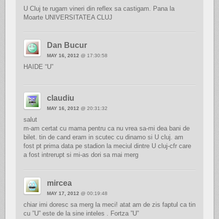
U Cluj te rugam vineri din reflex sa castigam. Pana la
Moarte UNIVERSITATEA CLUJ
Dan Bucur
MAY 16, 2012
@ 17:30:58
HAIDE “U”
claudiu
MAY 16, 2012
@ 20:31:32
salut
m-am certat cu mama pentru ca nu vrea sa-mi dea bani de
bilet. tin de cand eram in scutec cu dinamo si U cluj. am
fost pt prima data pe stadion la meciul dintre U cluj-cfr care
a fost intrerupt si mi-as dori sa mai merg
mircea
MAY 17, 2012
@ 00:19:48
chiar imi doresc sa merg la meci! atat am de zis faptul ca tin
cu ”U” este de la sine inteles . Fortza ”U”