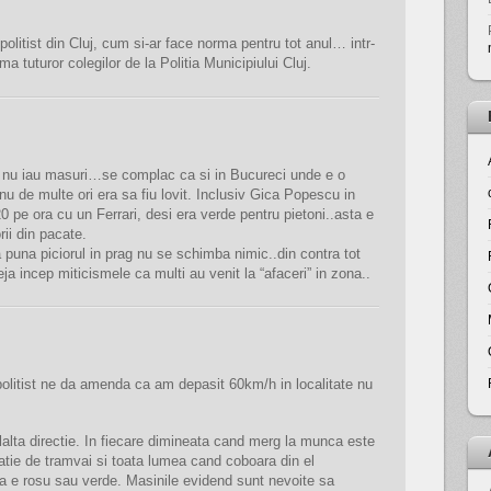
politist din Cluj, cum si-ar face norma pentru tot anul… intr-
a tuturor colegilor de la Politia Municipiului Cluj.
ca nu iau masuri…se complac ca si in Bucureci unde e o
 nu de multe ori era sa fiu lovit. Inclusiv Gica Popescu in
 pe ora cu un Ferrari, desi era verde pentru pietoni..asta e
rii din pacate.
 puna piciorul in prag nu se schimba nimic..din contra tot
deja incep miticismele ca multi au venit la “afaceri” in zona..
litist ne da amenda ca am depasit 60km/h in localitate nu
lalta directie. In fiecare dimineata cand merg la munca este
tatie de tramvai si toata lumea cand coboara din el
a e rosu sau verde. Masinile evidend sunt nevoite sa