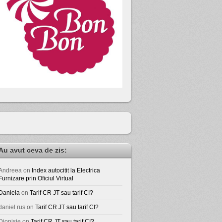
Au avut ceva de zis:
Andreea
on
Index autocitit la Electrica
Furnizare prin Oficiul Virtual
Daniela
on
Tarif CR JT sau tarif CI?
daniel rus
on
Tarif CR JT sau tarif CI?
Dionisie
on
Tarif CR JT sau tarif CI?