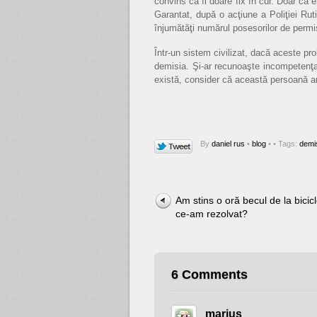
convins că îl doare fix în cur. Doar că el
Garantat, după o acţiune a Poliţiei Ruti
înjumătăţi numărul posesorilor de permi
Într-un sistem civilizat, dacă aceste pro
demisia. Şi-ar recunoaşte incompetenţa
există, consider că această persoană ar 
By
daniel rus
•
blog
•
• Tags:
demi
Am stins o oră becul de la bicicl
ce-am rezolvat?
6 Comments
marius