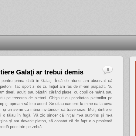
6
utiere Galaţi ar trebui demis
pentru prima dată în Galaţi. Încă de atunci am observat că
pietonii, fac sport zi de zi. Iniţial am râs de m-am prăpădit. Nu
 tineri, adulţi sau bătrâni cărând plase, cu copii de mână sau
iu pe trecerea de pietoni. Obişnuit cu prioritatea pietonilor pe
timp şi opream să le-o acord. Se uitau oamenii la mine ca la ceva
m şi un semn cu mâna invitându-i să traverseze. Mulţi dintre ei
i o tăiau în fugă. Vă zic sincer că iniţial m-a surprins şi m-a
aşina şi am devenit pieton, să constat că de fapt e o problemă
cordă prioritate pe zebră.