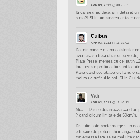
APR 03, 2012
@ 08:43:35
Iti dai seama, daca ar fi detasat un 
o ora?! Si in urmatoarea ar face norm
Cuibus
APR 03, 2012
@ 11:25:02
Da..din pacate e vina galatenilor 
aventura sa treci chiar si pe verde,
Piata Presei mergea cu cel putin 120
tara, asta e politia astia sunt locuito
Pana cand societatea civila nu o sa
mai rau e traficul la noi. Si in Cluj 
Vali
APR 03, 2012
@ 11:46:33
Mda… Dar ne deranjeaza cand un po
? cand oricum limita e de 50km/h.
Discutia asta poate merge si in cea
o trecere de pietoni chiar langa o s
traverseaza fara sa se mai uite dac