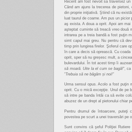
Recent am fost nevoit sa traversez un 
Când am ajuns la trecerea de pietoni, d
din proprie iniţiativă. Ştiind că nu exis
luat taurul de coarne. Am pus un picior 
aş exista. A doua a oprit. Apoi am mai 
aşteptat cuminte să treacă vreo două m
intrarea pe a treia bandă a fost puţi
simt capul mai greu. Nu pentru că dev
timp prin lungirea firelor. Şoferul care
în care a decis să oprească. Cu coada o
oprit, sper să nu greșesc mult, a cince
bulevardului. În tot acest timp îi auzea
să moară. Uite la el cum se bagă!
“, ca
”
Trebuia să ne băgăm și noi!”
Urma sensul opus. Acolo a fost puţin m
oprit. Cu o mică excepţie. Unul de pe b
să intre pe banda întâi ca să evite col
abuzez de un drept al pietonului chiar p
Pentru drumul de întoarcere, puteţi 
povestea pe scurt a unei traversări pe o
Sunt convins că şeful Poliţiei Rutier