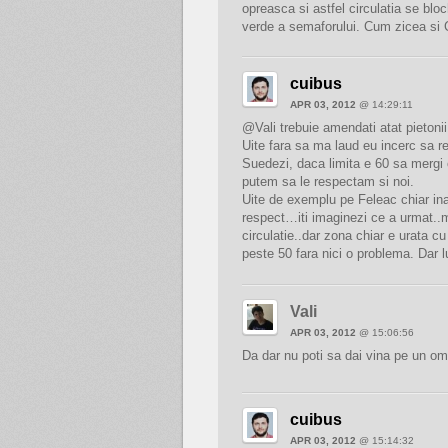
opreasca si astfel circulatia se bl
verde a semaforului. Cum zicea si Cu
cuibus
APR 03, 2012
@ 14:29:11
@Vali trebuie amendati atat pietonii c
Uite fara sa ma laud eu incerc sa re
Suedezi, daca limita e 60 sa mergi cu
putem sa le respectam si noi.
Uite de exemplu pe Feleac chiar inai
respect…iti imaginezi ce a urmat..ma
circulatie..dar zona chiar e urata cu 
peste 50 fara nici o problema. Dar l
Vali
APR 03, 2012
@ 15:06:56
Da dar nu poti sa dai vina pe un om
cuibus
APR 03, 2012
@ 15:14:32