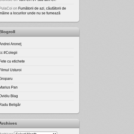
PulaCoi
on
Fumătorii de azi, căutătorii de
mâine a locurilor unde nu se fumează
Blogroll
Andrei Aroneţ
cc #Colegii
Fete cu etichete
Filmul Usturoi
Groparu
Marius Pan
Ovidiu Blag
Radu Beligăr
Archives