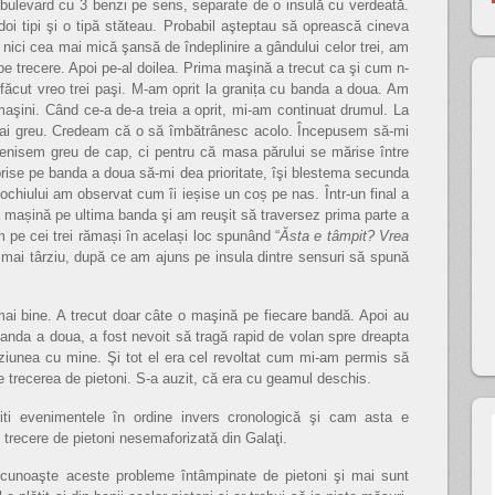
bulevard cu 3 benzi pe sens, separate de o insulă cu verdeată.
oi tipi şi o tipă stăteau. Probabil aşteptau să oprească cineva
tă nici cea mai mică şansă de îndeplinire a gândului celor trei, am
pe trecere. Apoi pe-al doilea. Prima maşină a trecut ca şi cum n-
făcut vreo trei paşi. M-am oprit la granița cu banda a doua. Am
aşini. Când ce-a de-a treia a oprit, mi-am continuat drumul. La
n mai greu. Credeam că o să îmbătrânesc acolo. Începusem să-mi
enisem greu de cap, ci pentru că masa părului se mărise între
 oprise pe banda a doua să-mi dea prioritate, îşi blestema secunda
chiului am observat cum îi ieșise un coș pe nas. Într-un final a
a mașină pe ultima banda şi am reuşit să traversez prima parte a
m pe cei trei rămași în același loc spunând “
Ăsta e tâmpit? Vrea
 mai târziu, după ce am ajuns pe insula dintre sensuri să spună
ai bine. A trecut doar câte o maşină pe fiecare bandă. Apoi au
anda a doua, a fost nevoit să tragă rapid de volan spre dreapta
iziunea cu mine. Şi tot el era cel revoltat cum mi-am permis să
e trecerea de pietoni. S-a auzit, că era cu geamul deschis.
citi evenimentele în ordine invers cronologică şi cam asta e
 trecere de pietoni nesemaforizată din Galaţi.
e cunoaşte aceste probleme întâmpinate de pietoni şi mai sunt