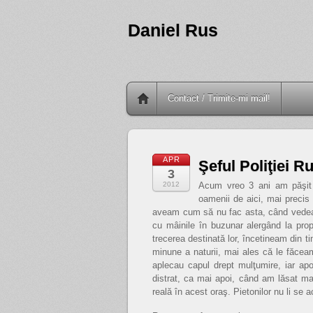
Daniel Rus
Contact / Trimite-mi mail!
APR
Şeful Poliţiei R
3
2012
Acum vreo 3 ani am păşit 
oamenii de aici, mai precis 
aveam cum să nu fac asta, când vedeam
cu mâinile în buzunar alergând la propr
trecerea destinată lor, încetineam din 
minune a naturii, mai ales că le făcea
aplecau capul drept mulţumire, iar apo
distrat, ca mai apoi, când am lăsat m
reală în acest oraş. Pietonilor nu li se a