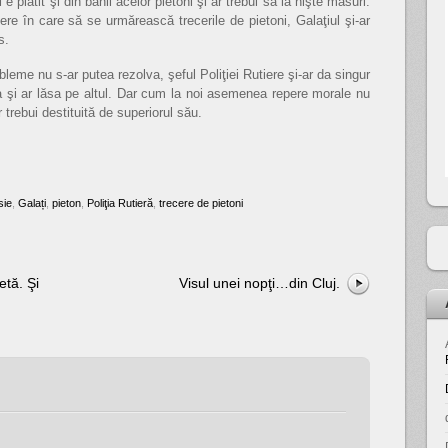
 e plătit şi din banii acelor pietoni şi ar trebui să ia nişte măsuri.
ere în care să se urmărească trecerile de pietoni, Galaţiul şi-ar
s.
bleme nu s-ar putea rezolva, şeful Poliţiei Rutiere şi-ar da singur
 şi ar lăsa pe altul. Dar cum la noi asemenea repere morale nu
trebui destituită de superiorul său.
sie
,
Galați
,
pieton
,
Poliţia Rutieră
,
trecere de pietoni
etă. Şi
Visul unei nopţi…din Cluj.