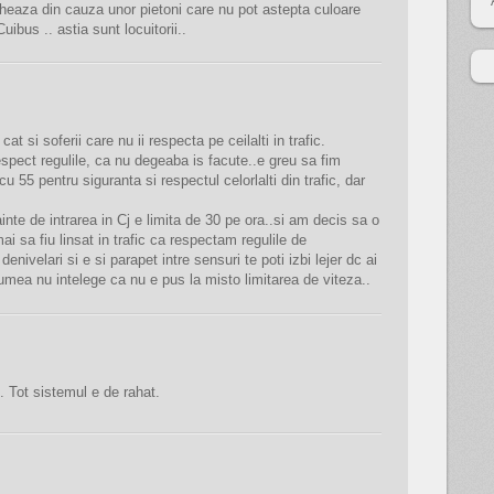
ocheaza din cauza unor pietoni care nu pot astepta culoare
ibus .. astia sunt locuitorii..
at si soferii care nu ii respecta pe ceilalti in trafic.
spect regulile, ca nu degeaba is facute..e greu sa fim
 55 pentru siguranta si respectul celorlalti din trafic, dar
nte de intrarea in Cj e limita de 30 pe ora..si am decis sa o
i sa fiu linsat in trafic ca respectam regulile de
denivelari si e si parapet intre sensuri te poti izbi lejer dc ai
umea nu intelege ca nu e pus la misto limitarea de viteza..
. Tot sistemul e de rahat.