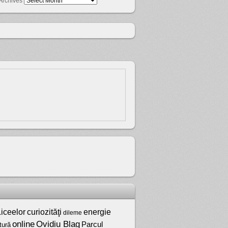
Archives
iceelor
curiozităţi
energie
dileme
online
Ovidiu Blag
Parcul
tură