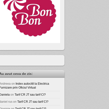
Au avut ceva de zis:
Andreea
on
Index autocitit la Electrica
Furnizare prin Oficiul Virtual
Daniela
on
Tarif CR JT sau tarif CI?
daniel rus
on
Tarif CR JT sau tarif CI?
Dionisie
on
Tarif CR JT sau tarif CI?