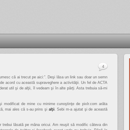
4
umesc că ai trecut pe aici:”. Deşi lăsa un link sau doar un semn
ţi de acord cu această supraveghere a activităţii. Un fel de ACTA
rat util şi de alţii, îl vedeam şi în alte părţi. Asta trebuia să-mi
i modificat de mine cu minime cunoştinţe de pixlr.com arăta
ată, mai ales că s-au prins şi
alţii
. Sebi m-a ajutat şi de această
r trebui lăsată pe mâna oricui. Am reuşit să modific câteva din