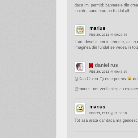
daca imi permiti: bannerele din dre
inainte, cand erau pe fundal alb
marius
FEB 29, 2012
@ 09:25:36
L-am deschis ieri in chrome, azi in 
imaginea din fundal se vedea in total
daniel rus
FEB 29, 2012
@ 09:43:19
@Dan Ciulea: îți este permis
deo
@marius: am verificat și cu explorer
marius
FEB 29, 2012
@ 11:50:18
Tot asa arata dar daca ma gandesc 