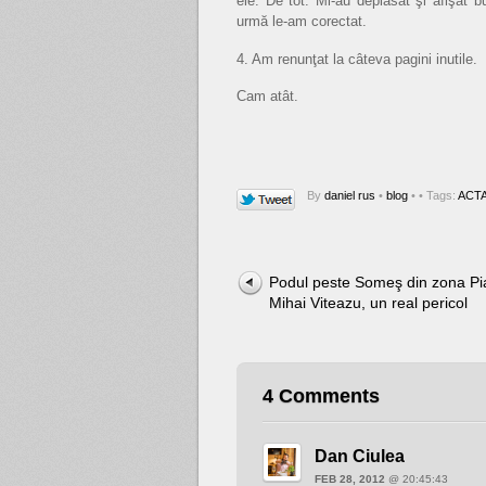
ele. De tot. Mi-au deplasat şi afişat 
urmă le-am corectat.
4. Am renunţat la câteva pagini inutile.
Cam atât.
By
daniel rus
•
blog
•
• Tags:
ACT
Podul peste Someş din zona Pi
Mihai Viteazu, un real pericol
4 Comments
Dan Ciulea
FEB 28, 2012
@ 20:45:43