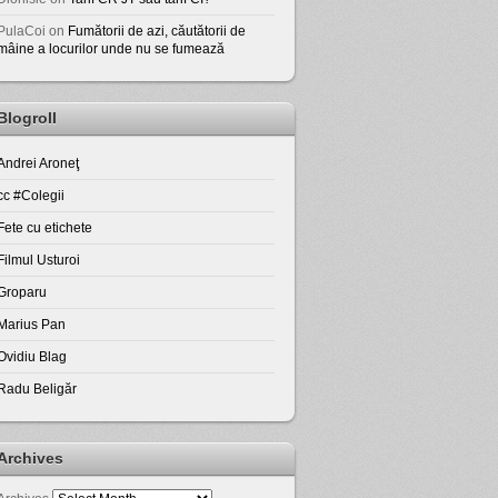
PulaCoi
on
Fumătorii de azi, căutătorii de
mâine a locurilor unde nu se fumează
Blogroll
Andrei Aroneţ
cc #Colegii
Fete cu etichete
Filmul Usturoi
Groparu
Marius Pan
Ovidiu Blag
Radu Beligăr
Archives