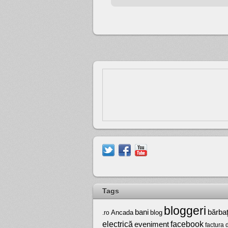
Tags
bloggeri
bărbaţ
bani
Ancada
blog
.ro
electrică
facebook
eveniment
factura 