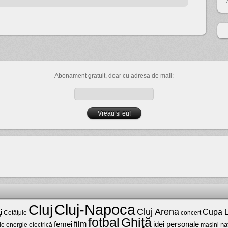
Abonament gratuit, doar cu adresa de mail:
Cluj-Napoca
Cluj
Cluj Arena
Cupa L
i
Cetăţuie
concert
fotbal
Ghiţă
film
femei
idei personale
na
maşini
de energie electrică