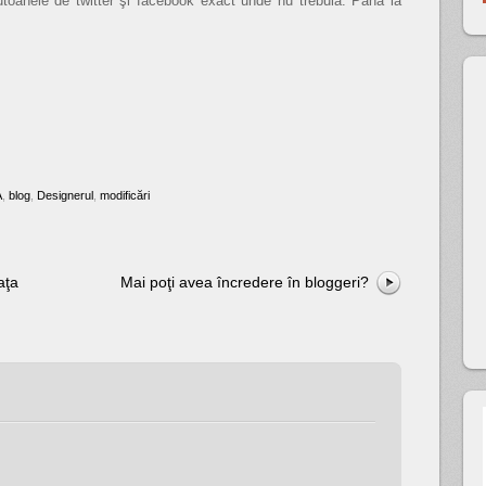
butoanele de twitter şi facebook exact unde nu trebuia. Până la
A
,
blog
,
Designerul
,
modificări
aţa
Mai poţi avea încredere în bloggeri?