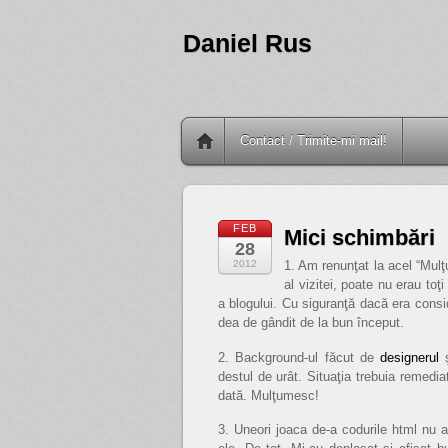
Daniel Rus
Contact / Trimite-mi mail!
FEB
Mici schimbări
28
2012
1. Am renunţat la acel “Mulţ
al vizitei, poate nu erau to
a blogului. Cu siguranţă dacă era conside
dea de gândit de la bun început.
2. Background-ul făcut de
designerul
ş
destul de urât. Situaţia trebuia remedi
dată. Mulţumesc!
3. Uneori joaca de-a codurile html nu a