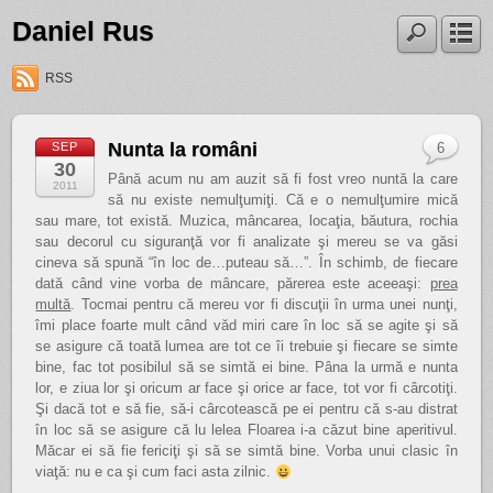
Daniel Rus
RSS
Nunta la români
SEP
6
30
Până acum nu am auzit să fi fost vreo nuntă la care
2011
să nu existe nemulţumiţi. Că e o nemulţumire mică
sau mare, tot există. Muzica, mâncarea, locaţia, băutura, rochia
sau decorul cu siguranţă vor fi analizate şi mereu se va găsi
cineva să spună “în loc de…puteau să…”. În schimb, de fiecare
dată când vine vorba de mâncare, părerea este aceeaşi:
prea
multă
. Tocmai pentru că mereu vor fi discuţii în urma unei nunţi,
îmi place foarte mult când văd miri care în loc să se agite şi să
se asigure că toată lumea are tot ce îi trebuie şi fiecare se simte
bine, fac tot posibilul să se simtă ei bine. Pâna la urmă e nunta
lor, e ziua lor şi oricum ar face şi orice ar face, tot vor fi cârcotiţi.
Şi dacă tot e să fie, să-i cârcotească pe ei pentru că s-au distrat
în loc să se asigure că lu lelea Floarea i-a căzut bine aperitivul.
Măcar ei să fie fericiţi şi să se simtă bine. Vorba unui clasic în
viaţă: nu e ca şi cum faci asta zilnic.