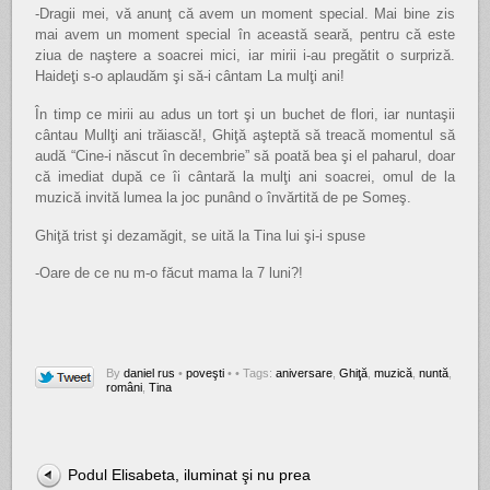
-Dragii mei, vă anunţ că avem un moment special. Mai bine zis
mai avem un moment special în această seară, pentru că este
ziua de naştere a soacrei mici, iar mirii i-au pregătit o surpriză.
Haideţi s-o aplaudăm şi să-i cântam La mulţi ani!
În timp ce mirii au adus un tort şi un buchet de flori, iar nuntaşii
cântau Mullţi ani trăiască!, Ghiţă aşteptă să treacă momentul să
audă “Cine-i născut în decembrie” să poată bea şi el paharul, doar
că imediat după ce îi cântară la mulţi ani soacrei, omul de la
muzică invită lumea la joc punând o învărtită de pe Someş.
Ghiţă trist şi dezamăgit, se uită la Tina lui şi-i spuse
-Oare de ce nu m-o făcut mama la 7 luni?!
By
daniel rus
•
poveşti
•
• Tags:
aniversare
,
Ghiţă
,
muzică
,
nuntă
,
români
,
Tina
Podul Elisabeta, iluminat şi nu prea