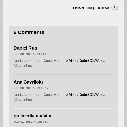
Trenule, maşină mică
6 Comments
Daniel Rus
SEP 30, 2011
@ 19:14:09
Nunta la români | Daniel Rus
http://t.co/DodmCQWA
via
@danielrus
Ana Gavriloiu
SEP 30, 2011
@ 19:16:17
Nunta la români | Daniel Rus
http://t.co/DodmCQWA
via
@danielrus
polimedia.us/fain/
OCT 01, 2011
@ 02:53:59