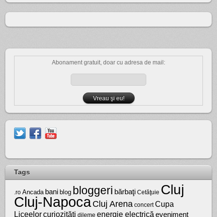
Abonament gratuit, doar cu adresa de mail:
Tags
Cluj
bloggeri
bărbaţi
bani
Ancada
blog
.ro
Cetăţuie
Cluj-Napoca
Cluj Arena
Cupa
concert
Liceelor
curiozităţi
energie electrică
eveniment
dileme