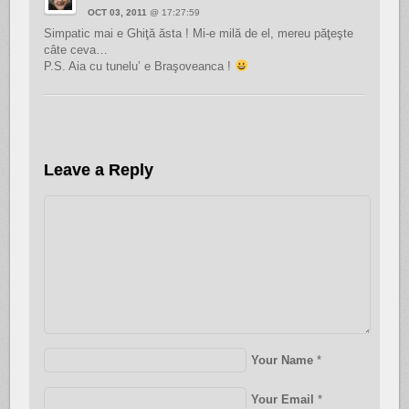
OCT 03, 2011
@ 17:27:59
Simpatic mai e Ghiţă ăsta ! Mi-e milă de el, mereu păţeşte
câte ceva…
P.S. Aia cu tunelu’ e Braşoveanca !
Leave a Reply
Your Name
*
Your Email
*