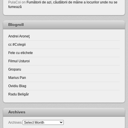
PulaCoi
on
Fumătorii de azi, căutătorii de mâine a locurilor unde nu se
fumează
Blogroll
Andrei Aroneţ
cc #Colegii
Fete cu etichete
Filmul Usturoi
Groparu
Marius Pan
Ovidiu Blag
Radu Beligăr
Archives
Archives