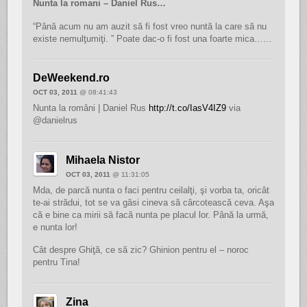
Nunta la romani – Daniel Rus…
“Până acum nu am auzit să fi fost vreo nuntă la care să nu
existe nemulţumiţi. ” Poate dac-o fi fost una foarte mica……
DeWeekend.ro
OCT 03, 2011
@ 08:41:43
Nunta la români | Daniel Rus
http://t.co/IasV4IZ9
via
@danielrus
Mihaela Nistor
OCT 03, 2011
@ 11:31:05
Mda, de parcă nunta o faci pentru ceilalţi, şi vorba ta, oricât
te-ai strădui, tot se va găsi cineva să cârcotească ceva. Aşa
că e bine ca mirii să facă nunta pe placul lor. Până la urmă,
e nunta lor!
Cât despre Ghiţă, ce să zic? Ghinion pentru el – noroc
pentru Tina!
Zina