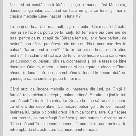
Nu cred că există nuntă fără cel puţin o manea, fără Meneaito,
dansul pinguinului, aia când se face nu ştiu ce tunel şi mai e
clasica melodie Cine-i născut în luna X?.
La nunţi se bea. Unii mai mult, alţii mai puţin. Chiar dacă bărbatul
bea şi se face ca porcu pe la nunţi, tot femeia e aia care are de
tras, pentru că nu scapă de “Săraca femeie, iar o face bărbatu de
ruşine”, aşa că se pregăteşte din timp cu “Nu-ţi pune aşa des în
pahar”, “Iar ai cerut o bere?”, “Nu tre să bei de fiecare dată când
închini”. În schimb el radiază de fericire de fiecare dată când vine
un cunoscut cu paharul plin să ciocnească şi să le ureze de bine
tinereilor. Oricum, marea lui bucurie şi dezlegare la alcool e Cine-i
născut în luna… să bea paharul pâna la fund. De fiecare dată se
gândeşte că paharele ar putea fi mai mari.
Când auzi că începe melodia cu naşterea din luni, pe Ghiţă îl
furnică talpa piciorului drept şi palma stângă. Se uita cu jind la toţi
cei născuţi în lunile dinaintea lui. Şi avu la cine să se uite, pentru
că el era din decembrie. Cu fiecare pahar golit de cei născuţi
înaintea lui, talpa piciorului drept îl furnica tot mai tare. Cu fiecare
luna trecută, palma stângă îl mânca şi mai puternic. Apoi se auzi
“Cine-i născut în noieeeembrieeeee…” moment în care melodia fu
întreruptă de staroste care luă microfonul în mână.