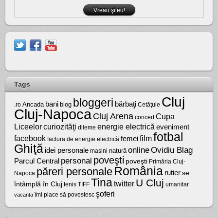
Tags
Cluj
bloggeri
bărbaţi
bani
Ancada
blog
.ro
Cetăţuie
Cluj-Napoca
Cluj Arena
Cupa
concert
Liceelor
curiozităţi
energie electrică
eveniment
dileme
fotbal
facebook
film
femei
factura de energie electrică
Ghiţă
online
Ovidiu Blag
idei personale
natură
maşini
poveşti
personal
Parcul Central
poveşti
Primăria Cluj-
România
păreri personale
rutier
se
Napoca
Tina
U Cluj
twitter
întâmplă în Cluj
tenis
umanitar
TIFF
şoferi
vacanta
îmi place să povestesc