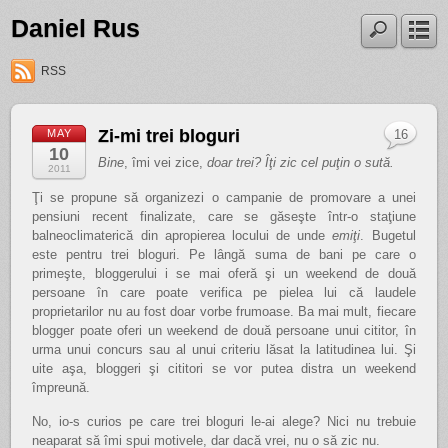
Daniel Rus
RSS
Zi-mi trei bloguri
MAY
16
10
Bine
, îmi vei zice,
doar trei? Îţi zic cel puţin o sută.
2011
Ţi se propune să organizezi o campanie de promovare a unei
pensiuni recent finalizate, care se găseşte într-o staţiune
balneoclimaterică din apropierea locului de unde
emiţi
. Bugetul
este pentru trei bloguri. Pe lângă suma de bani pe care o
primeşte, bloggerului i se mai oferă şi un weekend de două
persoane în care poate verifica pe pielea lui că laudele
proprietarilor nu au fost doar vorbe frumoase. Ba mai mult, fiecare
blogger poate oferi un weekend de două persoane unui cititor, în
urma unui concurs sau al unui criteriu lăsat la latitudinea lui. Şi
uite aşa, bloggeri şi cititori se vor putea distra un weekend
împreună.
No, io-s curios pe care trei bloguri le-ai alege? Nici nu trebuie
neaparat să îmi spui motivele, dar dacă vrei, nu o să zic nu.