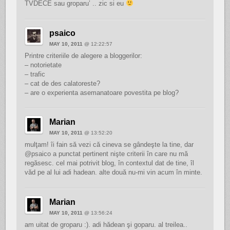
TVDECE sau groparu’ .. zic si eu
psaico
MAY 10, 2011
@ 12:22:57
Printre criteriile de alegere a bloggerilor:
– notorietate
– trafic
– cat de des calatoreste?
– are o experienta asemanatoare povestita pe blog?
Marian
MAY 10, 2011
@ 13:52:20
mulţam! îi fain să vezi că cineva se gândeşte la tine, dar
@psaico a punctat pertinent nişte criterii în care nu mă
regăsesc. cel mai potrivit blog, în contextul dat de tine, îl
văd pe al lui adi hadean. alte două nu-mi vin acum în minte.
Marian
MAY 10, 2011
@ 13:56:24
am uitat de groparu :). adi hădean şi goparu. al treilea..