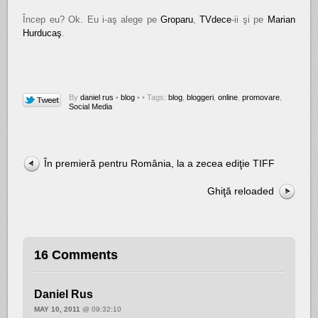
Încep eu? Ok. Eu i-aş alege pe
Groparu
,
TVdece
-ii şi pe
Marian
Hurducaş
.
By
daniel rus
•
blog
•
• Tags:
blog
,
bloggeri
,
online
,
promovare
,
Social Media
În premieră pentru România, la a zecea ediţie TIFF
Ghiţă reloaded
16 Comments
Daniel Rus
MAY 10, 2011
@ 09:32:10