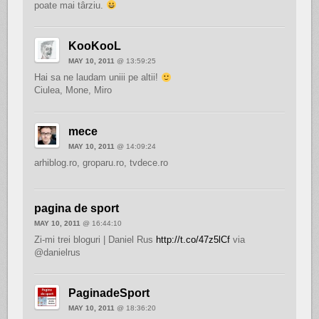
poate mai târziu.
KooKooL
MAY 10, 2011
@ 13:59:25
Hai sa ne laudam uniii pe altii!
Ciulea, Mone, Miro
mece
MAY 10, 2011
@ 14:09:24
arhiblog.ro, groparu.ro, tvdece.ro
pagina de sport
MAY 10, 2011
@ 16:44:10
Zi-mi trei bloguri | Daniel Rus
http://t.co/47z5lCf
via
@danielrus
PaginadeSport
MAY 10, 2011
@ 18:36:20