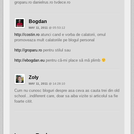
groparu.ro danielrus.ro tvdece.ro
Bogdan
MAY 11, 2011
@ 05:53:12
http://costin.ro
atunci cand e vorba de calatorii, omul
promoveaza mult calatoriile pe blogul personal
http://groparu.ro
pentru stilul sau
http://ebogdan.eu
pentru că-mi place să mă plimb
Zoly
MAY 11, 2011
@ 14:28:10
Cum nu cunosc bloguri despre asa ceva as cauta trei din old
school…indiferent care, doar sa aiba vizite si articolul sa fie
foarte citit.