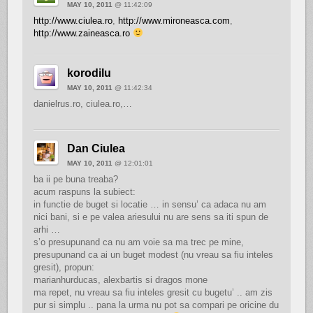
MAY 10, 2011
@ 11:42:09
http://www.ciulea.ro
,
http://www.mironeasca.com
,
http://www.zaineasca.ro
korodilu
MAY 10, 2011
@ 11:42:34
danielrus.ro, ciulea.ro,…
Dan Ciulea
MAY 10, 2011
@ 12:01:01
ba ii pe buna treaba?
acum raspuns la subiect:
in functie de buget si locatie … in sensu’ ca adaca nu am
nici bani, si e pe valea ariesului nu are sens sa iti spun de
arhi …
s’o presupunand ca nu am voie sa ma trec pe mine,
presupunand ca ai un buget modest (nu vreau sa fiu inteles
gresit), propun:
marianhurducas, alexbartis si dragos mone
ma repet, nu vreau sa fiu inteles gresit cu bugetu’ .. am zis
pur si simplu .. pana la urma nu pot sa compari pe oricine du