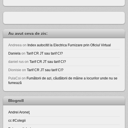
Au avut ceva de zis:
Andreea
on
Index autocitit la Electrica Furnizare prin Oficiul Virtual
Daniela
on
Tarif CR JT sau tarif CI?
daniel rus
on
Tarif CR JT sau tarif CI?
Dionisie
on
Tarif CR JT sau tarif CI?
PulaCoi
on
Fumătorii de azi, căutătorii de mâine a locurilor unde nu se
fumează
Blogroll
Andrei Aroneţ
cc #Colegii