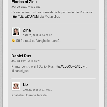
Florica si Zicu
JAN 28, 2011
@ 09:28:12
Ce raspunsuri risti sa primesti de la primariile din Romania:
http://bit.ly/i7UYUM
via @danielrus
Zina
JAN 28, 2011
@ 10:22:08
Să fie rudă cu Vanghelie, oare?…
Daniel Rus
JAN 28, 2011
@ 11:16:23
Primar pentru o zi | Daniel Rus
http://t.co/3pw8ABb
via
@daniel_rus
Liz
JAN 28, 2011
@ 11:34:31
Ahahaha Doamne fereste!