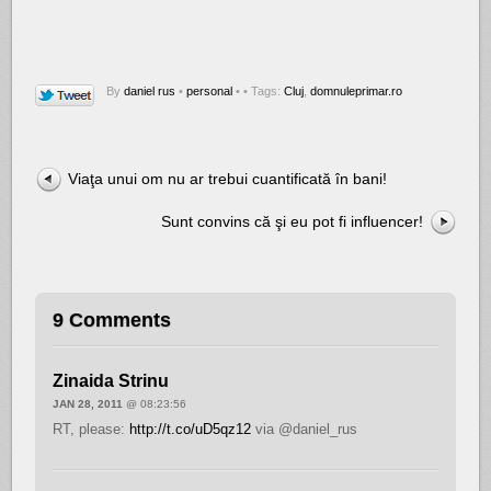
By
daniel rus
•
personal
•
• Tags:
Cluj
,
domnuleprimar.ro
Viaţa unui om nu ar trebui cuantificată în bani!
Sunt convins că şi eu pot fi influencer!
9 Comments
Zinaida Strinu
JAN 28, 2011
@ 08:23:56
RT, please:
http://t.co/uD5qz12
via @daniel_rus