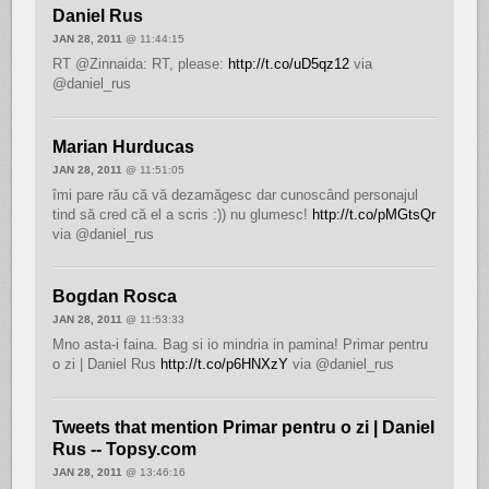
Daniel Rus
JAN 28, 2011
@ 11:44:15
RT @Zinnaida: RT, please:
http://t.co/uD5qz12
via
@daniel_rus
Marian Hurducas
JAN 28, 2011
@ 11:51:05
îmi pare rău că vă dezamăgesc dar cunoscând personajul
tind să cred că el a scris :)) nu glumesc!
http://t.co/pMGtsQr
via @daniel_rus
Bogdan Rosca
JAN 28, 2011
@ 11:53:33
Mno asta-i faina. Bag si io mindria in pamina! Primar pentru
o zi | Daniel Rus
http://t.co/p6HNXzY
via @daniel_rus
Tweets that mention Primar pentru o zi | Daniel
Rus -- Topsy.com
JAN 28, 2011
@ 13:46:16