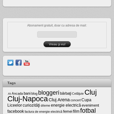
Abonament gratuit, doar cu adresa de mail:
Tags
Cluj
bloggeri
bărbaţi
bani
Ancada
blog
.ro
Cetăţuie
Cluj-Napoca
Cluj Arena
Cupa
concert
Liceelor
curiozităţi
energie electrică
eveniment
dileme
fotbal
facebook
film
femei
factura de energie electrică