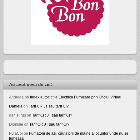
Au avut ceva de zis:
Andreea
on
Index autocitit la Electrica Furnizare prin Oficiul Virtual
Daniela
on
Tarif CR JT sau tarif CI?
daniel rus
on
Tarif CR JT sau tarif CI?
Dionisie
on
Tarif CR JT sau tarif CI?
PulaCoi
on
Fumătorii de azi, căutătorii de mâine a locurilor unde nu se
fumează