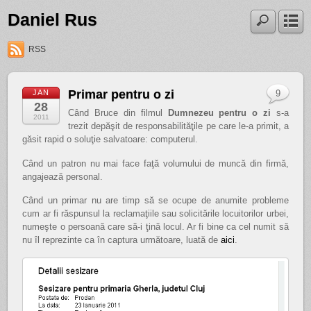
Daniel Rus
RSS
Primar pentru o zi
JAN
9
28
Când Bruce din filmul
Dumnezeu pentru o zi
s-a
2011
trezit depăşit de responsabilităţile pe care le-a primit, a
găsit rapid o soluţie salvatoare: computerul.
Când un patron nu mai face faţă volumului de muncă din firmă,
angajează personal.
Când un primar nu are timp să se ocupe de anumite probleme
cum ar fi răspunsul la reclamaţiile sau solicitările locuitorilor urbei,
numeşte o persoană care să-i ţină locul. Ar fi bine ca cel numit să
nu îl reprezinte ca în captura următoare, luată de
aici
.