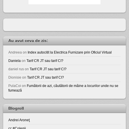
Au avut ceva de zis:
Andreea
on
Index autocitit la Electrica Furnizare prin Oficiul Virtual
Daniela
on
Tarif CR JT sau tarif CI?
daniel rus
on
Tarif CR JT sau tarif CI?
Dionisie
on
Tarif CR JT sau tarif CI?
PulaCoi
on
Fumătorii de azi, căutătorii de mâine a locurilor unde nu se
fumează
Blogroll
Andrei Aroneţ
cc #Colegii