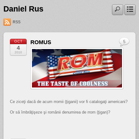
Daniel Rus
RSS
ROMUS
OCT
5
4
2010
Ce ziceţi dacă de acum rromii (ţiganii) vor fi catalogaţi americani?
Or să îmbrăţişeze şi românii denumirea de rrom (ţigan)?