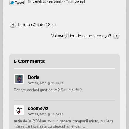
By
daniel rus
•
personal
•
• Tags:
poveşti
Euro a sărit de 12 lei
Voi aveţi idee de ce se face aşa?
5 Comments
Boris
OCT 04, 2010
@ 21:15:47
Dar are acelasi gust acum? Sau e altfel?
coolnewz
OCT 05, 2010
@ 10:06:30
astia de la ROM au avut in general campanii misto, nu i-am
inteles cu faza asta cu steagul american …