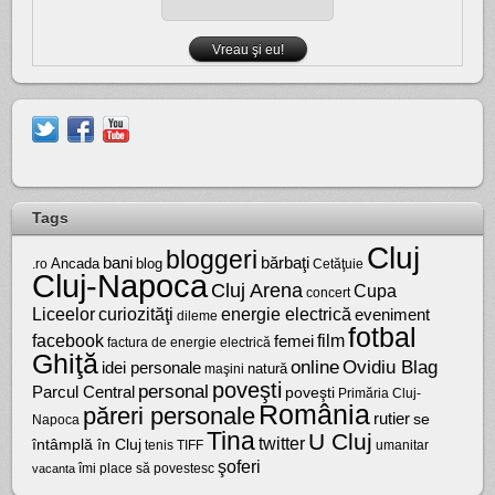
Tags
Cluj
bloggeri
bărbaţi
bani
Ancada
blog
.ro
Cetăţuie
Cluj-Napoca
Cluj Arena
Cupa
concert
Liceelor
curiozităţi
energie electrică
eveniment
dileme
fotbal
facebook
film
femei
factura de energie electrică
Ghiţă
online
Ovidiu Blag
idei personale
natură
maşini
poveşti
personal
Parcul Central
poveşti
Primăria Cluj-
România
păreri personale
rutier
se
Napoca
Tina
U Cluj
twitter
întâmplă în Cluj
tenis
umanitar
TIFF
şoferi
vacanta
îmi place să povestesc